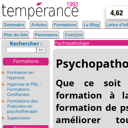
Sommaire
Articles
Formations
Le Blog
Lettre d'I
Plan du Site
Partenaires
Cont@ct
Rechercher :
Psychopathologie
Psychopatho
Formations
Formation en
Hypnose
Que ce soit
Hypnose et PNL :
Formations
formation à la
Certifiantes
Formations des
formation de p
Praticiens en
psychothérapie
améliorer t
Supervision