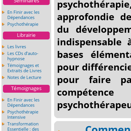
Séminaires
psychothérap
En Finir avec les
approfondie de
Dépendances
Psychothérapie
du développem
Librairie
indispensable 
Les livres
bases élément
Les CDs d’auto-
hypnose
pour différenci
Témoignages et
Extraits de Livres
pour faire 
Notes de Lecture
Témoignages
compéten
En Finir avec les
psychothérapeu
Dépendances
Psychothérapie
Intensive
Transformation
Commen
Essentielle : des