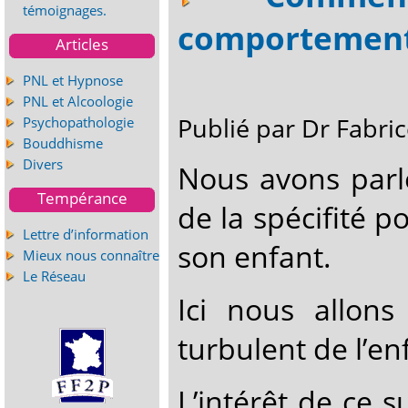
témoignages.
comportement 
Articles
PNL et Hypnose
PNL et Alcoologie
Publié par Dr Fabr
Psychopathologie
Bouddhisme
Divers
Nous avons par
Tempérance
de la spécifité 
Lettre d’information
son enfant.
Mieux nous connaître
Le Réseau
Ici nous allon
turbulent de l’en
L’intérêt de ce su