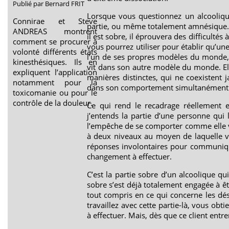
Publié par Bernard FRIT
Lorsque vous questionnez un alcoolique,
Connirae et Steve
partie, ou même totalement amnésique. D
ANDREAS montrent
il est sobre, il éprouvera des difficultés 
comment se procurer à
vous pourrez utiliser pour établir qu’une
volonté différents états
l’un de ses propres modèles du monde, e
kinesthésiques. Ils en
vit dans son autre modèle du monde. El
expliquent l’application
manières distinctes, qui ne coexistent
notamment pour la
dans son comportement simultanément
toxicomanie ou pour le
contrôle de la douleur.
Ce qui rend le recadrage réellement ef
j’entends la partie d’une personne qui
l’empêche de se comporter comme elle v
à deux niveaux au moyen de laquelle vo
réponses involontaires pour communique
changement à effectuer.
C’est la partie sobre d’un alcoolique qui 
sobre s’est déjà totalement engagée à êtr
tout compris en ce qui concerne les dés
travaillez avec cette partie-là, vous o
à effectuer. Mais, dès que ce client ent