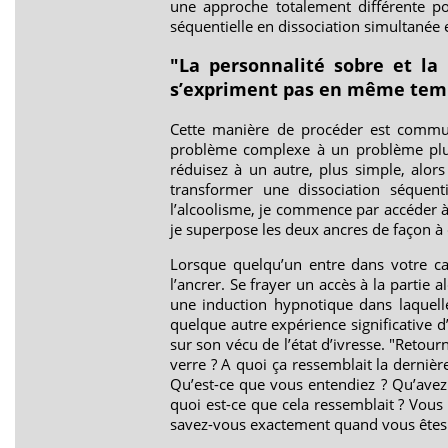
une approche totalement différente pou
séquentielle en dissociation simultanée et
"La personnalité sobre et la 
s’expriment pas en même temp
Cette manière de procéder est commu
problème complexe à un problème plus 
réduisez à un autre, plus simple, alor
transformer une dissociation séquentie
l’alcoolisme, je commence par accéder à l
je superpose les deux ancres de façon à 
Lorsque quelqu’un entre dans votre cab
l’ancrer. Se frayer un accès à la partie 
une induction hypnotique dans laquelle 
quelque autre expérience significative d’
sur son vécu de l’état d’ivresse. "Retou
verre ? A quoi ça ressemblait la dernière
Qu’est-ce que vous entendiez ? Qu’avez
quoi est-ce que cela ressemblait ? Vou
savez-vous exactement quand vous êtes 