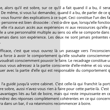
 alors qu’il est sobre, sur ce qu’il a fait quand il a bu, il se
e même, si vous lui demandez, quand il a bu, de parler de ce qu
à vous fournir des explications à ce sujet. Ceci constitue l’un des fa
 personne est bien dissociée : c’est-à-dire que, lorsqu’elle fonctio
lle n’a aucun accès aux expériences ni aux ressources qu’elle p
le a une personnalité multiple au sens où elle se comporte dan
 jamais dans son expérience. Les deux ne sont jamais présentes
.
ficace, c’est que vous ouvrez là un passage vers l’inconscient
 la force à avoir le comportement qu’elle souhaite consciemmen
oudrait consciemment pouvoir le faire. Le recadrage constitue
us vous adressez à la partie consciente d’elle-même et où vous 
r avec la partie d’elle qui est responsable du comportement q
l’a guidé jusqu’à votre cabinet. C’est celle-là qui franchit la porte
e sobre, aussi n’avez-vous rien à faire pour cette partie-là. C’est 
avantages liés au fait de boire, mais qui reste impuissante en 
btiendrez des réponses complètement cohérentes en ce qui concer
rera dans un bar, il va néanmoins recommencer à boire.