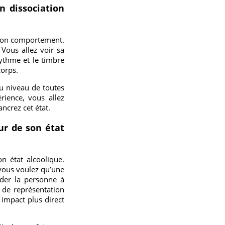
n dissociation
s son comportement.
Vous allez voir sa
rythme et le timbre
corps.
 au niveau de toutes
ience, vous allez
ncrez cet état.
ur de son état
n état alcoolique.
 vous voulez qu’une
ider la personne à
 de représentation
 impact plus direct