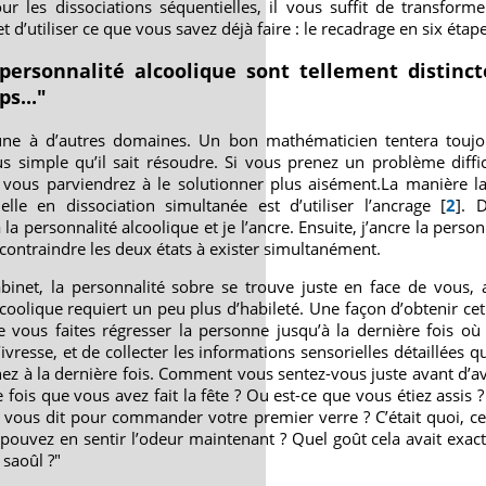
r les dissociations séquentielles, il vous suffit de transforme
 d’utiliser ce que vous savez déjà faire : le recadrage en six étape
personnalité alcoolique sont tellement distinct
s..."
ne à d’autres domaines. Un bon mathématicien tentera toujo
simple qu’il sait résoudre. Si vous prenez un problème diffic
s vous parviendrez à le solutionner plus aisément.La manière l
lle en dissociation simultanée est d’utiliser l’ancrage [
2
]. 
a personnalité alcoolique et je l’ancre. Ensuite, j’ancre la person
contraindre les deux états à exister simultanément.
inet, la personnalité sobre se trouve juste en face de vous, au
alcoolique requiert un peu plus d’habileté. Une façon d’obtenir ce
vous faites régresser la personne jusqu’à la dernière fois où e
ivresse, et de collecter les informations sensorielles détaillées q
rnez à la dernière fois. Comment vous sentez-vous juste avant d’a
 fois que vous avez fait la fête ? Ou est-ce que vous étiez assis 
 vous dit pour commander votre premier verre ? C’était quoi, ce
s pouvez en sentir l’odeur maintenant ? Quel goût cela avait ex
saoûl ?"