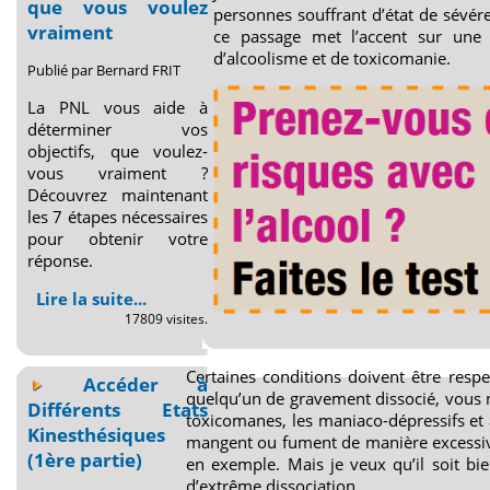
que vous voulez
personnes souffrant d’état de sévére
vraiment
ce passage met l’accent sur une 
d’alcoolisme et de toxicomanie.
Publié par Bernard FRIT
La PNL vous aide à
déterminer vos
objectifs, que voulez-
vous vraiment ?
Découvrez maintenant
les 7 étapes nécessaires
pour obtenir votre
réponse.
Lire la suite...
17809 visites.
Certaines conditions doivent être resp
Accéder à
quelqu’un de gravement dissocié, vous 
Différents Etats
toxicomanes, les maniaco-dépressifs et 
Kinesthésiques
mangent ou fument de manière excessive 
(1ère partie)
en exemple. Mais je veux qu’il soit bie
d’extrême dissociation.