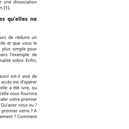
r une dissociation
s [
1
].
es qu’elles ne
urs de réduire un
ile et que vous le
a plus simple pour
Dans l’exemple de
nalité sobre. Enfin,
ssi est-il aisé de
t accès est d’opérer
lle a été ivre, ou
u’elle vous fournira
valer votre premier
? Qu’avez vous vu ?
 premier verre ? A
actement ? Comment