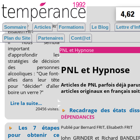
Les stratégies de
décision
Publié par Bernard FRIT,
Sommaire
Articles
Formations
Le Blog
Lettre d'I
Elisabeth FRIT
Plan du Site
Partenaires
Cont@ct
Il nous sembla
important
PNL et Hypnose
d’approfondir les
stratégies de décision
PNL et Hypnose
des personnes
alcooliques : "Que font-
elles dans leur tête
Articles de PNL parfois déjà par
pour "décider" d’aller
articles originaux en français soi
boire un verre ?"
Lire la suite...
20456 visites.
Recadrage des états disso
DÉPENDANCES
Les 7 étapes
Publié par Bernard FRIT, Elisabeth FRIT
pour obtenir ce
John GRINDER et Richard BANDLER 