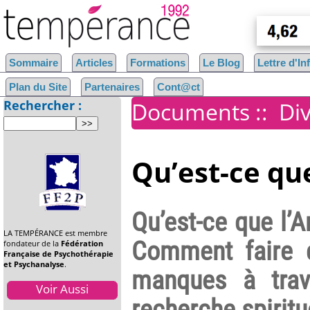
Sommaire
Articles
Formations
Le Blog
Lettre d'I
Plan du Site
Partenaires
Cont@ct
Rechercher :
Documents
::
Di
Qu’est-ce qu
Qu’est-ce que l’
LA TEMPÉRANCE est membre
Comment faire 
fondateur de la
Fédération
Française de Psychothérapie
et Psychanalyse
.
manques à trav
Voir Aussi
recherche spiritu