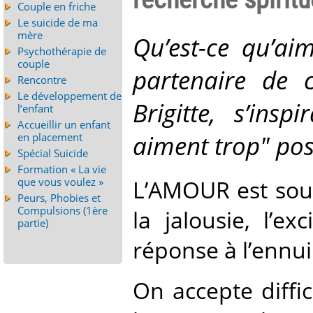
Couple en friche
Le suicide de ma
mère
Qu’est-ce qu’a
Psychothérapie de
couple
partenaire de
Rencontre
Le développement de
Brigitte, s’ins
l’enfant
Accueillir un enfant
aiment trop" pose
en placement
Spécial Suicide
Formation « La vie
L’AMOUR est souv
que vous voulez »
Peurs, Phobies et
Compulsions (1ère
la jalousie, l’ex
partie)
réponse à l’ennui
On accepte diffi