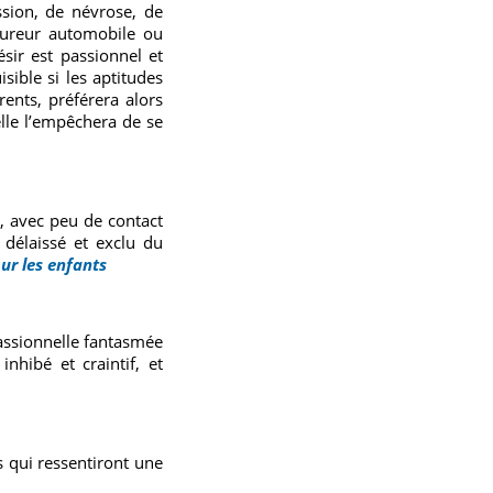
ssion, de névrose, de
coureur automobile ou
ésir est passionnel et
sible si les aptitudes
nts, préférera alors
elle l’empêchera de se
, avec peu de contact
 délaissé et exclu du
ur les enfants
passionnelle fantasmée
nhibé et craintif, et
s qui ressentiront une