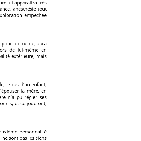
re lui apparaitra très
ance, anesthésie tout
 exploration empêchée
e pour lui-même, aura
e hors de lui-même en
éalité extérieure, mais
, le cas d’un enfant,
 d’épouser la mère, en
re n’a pu régler ses
onnis, et se joueront,
deuxième personnalité
i ne sont pas les siens