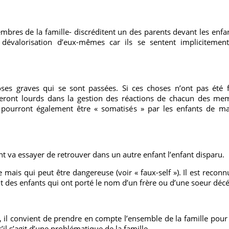
mbres de la famille- discréditent un des parents devant les enfan
dévalorisation d’eux-mêmes car ils se sentent implicitement c
ses graves qui se sont passées. Si ces choses n’ont pas été f
 pèseront lourds dans la gestion des réactions de chacun des me
 pourront également être « somatisés » par les enfants de m
nt va essayer de retrouver dans un autre enfant l’enfant disparu.
e mais qui peut être dangereuse (voir « faux-self »). Il est recon
 des enfants qui ont porté le nom d’un frère ou d’une soeur décé
 il convient de prendre en compte l’ensemble de la famille pour sa
’il s’agit d’une problématique de la famille.