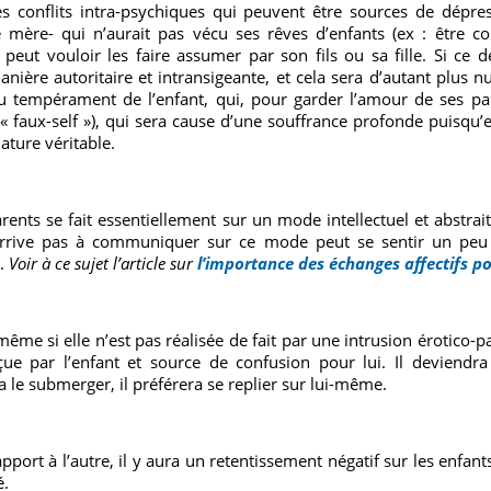
des conflits intra-psychiques qui peuvent être sources de dépre
ne mère- qui n’aurait pas vécu ses rêves d’enfants (ex : être 
) peut vouloir les faire assumer par son fils ou sa fille. Si ce d
ière autoritaire et intransigeante, et cela sera d’autant plus nui
tempérament de l’enfant, qui, pour garder l’amour de ses pare
« faux-self »), qui sera cause d’une souffrance profonde puisqu’
ature véritable.
nts se fait essentiellement sur un mode intellectuel et abstrait
n’arrive pas à communiquer sur ce mode peut se sentir un peu
r.
Voir à ce sujet l’article sur
l’importance des échanges affectifs po
me si elle n’est pas réalisée de fait par une intrusion érotico-
 par l’enfant et source de confusion pour lui. Il deviendra i
 le submerger, il préférera se replier sur lui-même.
port à l’autre, il y aura un retentissement négatif sur les enfant
é.