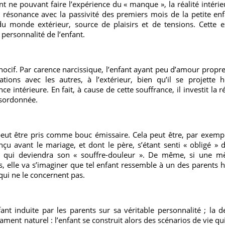
t ne pouvant faire l’expérience du « manque », la réalité intérieu
n résonance avec la passivité des premiers mois de la petite enf
 du monde extérieur, source de plaisirs et de tensions. Cette
personnalité de l’enfant.
cif. Par carence narcissique, l’enfant ayant peu d’amour propr
lations avec les autres, à l’extérieur, bien qu’il se projett
 intérieure. En fait, à cause de cette souffrance, il investit la r
ésordonnée.
peut être pris comme bouc émissaire. Cela peut être, par exemple
onçu avant le mariage, et dont le père, s’étant senti « obligé »
, qui deviendra son « souffre-douleur ». De même, si une mè
, elle va s’imaginer que tel enfant ressemble à un des parents h
 qui ne le concernent pas.
fant induite par les parents sur sa véritable personnalité ; la 
rament naturel : l’enfant se construit alors des scénarios de vie qu