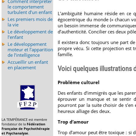
Comment interpréter
le comportement
turbulent d’un enfant
L’ambiguité humaine réside en ce qu
Les premiers mois de
égocentrique du monde (« chacun voit
la vie
un besoin immense de communiquer av
d’authenticité. Concilier ces deux pôles
Le développement de
l’enfant
Il existera donc toujours une part de
Le développement
propre vécu. Si cette projection est 
moteur et l’apparition
famille.
de l’intelligence
Accueillir un enfant
en placement
Voici quelques illustrations
Problème culturel
Des enfants d’immigrés que les parents
éprouver un manque et se sentir déra
pourront par la suite choisir de s’en
heureux alliage des deux.
LA TEMPÉRANCE est membre
Trop d’amour
fondateur de la
Fédération
Française de Psychothérapie
Trop d’amour peut être toxique : si d
et Psychanalyse
.