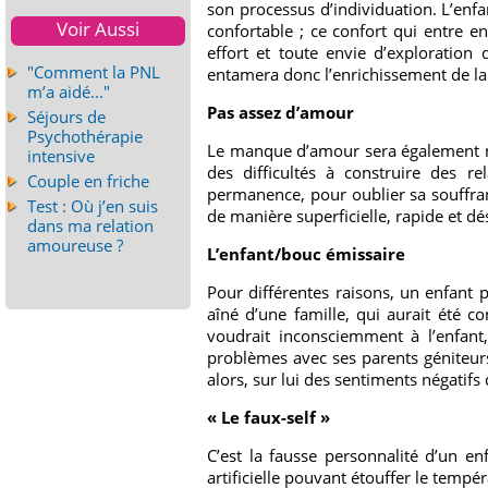
son processus d’individuation. L’enfan
Voir Aussi
confortable ; ce confort qui entre e
effort et toute envie d’exploration
"Comment la PNL
entamera donc l’enrichissement de la 
m’a aidé..."
Pas assez d’amour
Séjours de
Psychothérapie
Le manque d’amour sera également no
intensive
des difficultés à construire des re
Couple en friche
permanence, pour oublier sa souffrance
Test : Où j’en suis
de manière superficielle, rapide et d
dans ma relation
amoureuse ?
L’enfant/bouc émissaire
Pour différentes raisons, un enfant 
aîné d’une famille, qui aurait été c
voudrait inconsciemment à l’enfant
problèmes avec ses parents géniteurs
alors, sur lui des sentiments négatifs
« Le faux-self »
C’est la fausse personnalité d’un en
artificielle pouvant étouffer le tempé