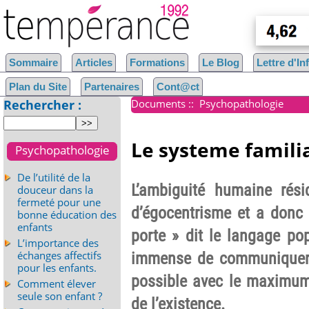
Sommaire
Articles
Formations
Le Blog
Lettre d'I
Plan du Site
Partenaires
Cont@ct
Rechercher :
Documents
::
Psychopathologie
Le systeme familia
Psychopathologie
De l’utilité de la
L’ambiguité humaine rési
douceur dans la
fermeté pour une
d’égocentrisme et a donc
bonne éducation des
enfants
porte » dit le langage po
L’importance des
échanges affectifs
immense de communiquer a
pour les enfants.
possible avec le maximum d
Comment élever
seule son enfant ?
de l’existence.