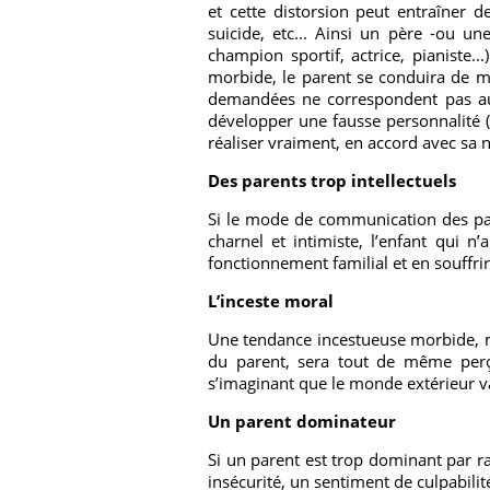
et cette distorsion peut entraîner 
suicide, etc... Ainsi un père -ou u
champion sportif, actrice, pianiste...
morbide, le parent se conduira de man
demandées ne correspondent pas au 
développer une fausse personnalité (
réaliser vraiment, en accord avec sa n
Des parents trop intellectuels
Si le mode de communication des pare
charnel et intimiste, l’enfant qui 
fonctionnement familial et en souffri
L’inceste moral
Une tendance incestueuse morbide, mê
du parent, sera tout de même perçue
s’imaginant que le monde extérieur va
Un parent dominateur
Si un parent est trop dominant par rap
insécurité, un sentiment de culpabilit