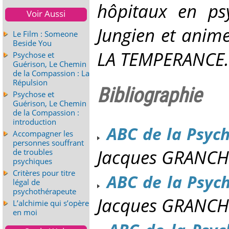
hôpitaux en psy
Voir Aussi
Jungien et anim
Le Film : Someone
Beside You
LA TEMPERANCE.
Psychose et
Guérison, Le Chemin
de la Compassion : La
Répulsion
Bibliographie
Psychose et
Guérison, Le Chemin
de la Compassion :
introduction
ABC de la Psyc
Accompagner les
personnes souffrant
Jacques GRANCH
de troubles
psychiques
Critères pour titre
ABC de la Psych
légal de
psychothérapeute
Jacques GRANCH
L’alchimie qui s’opère
en moi