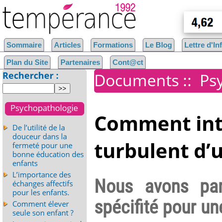
Sommaire
Articles
Formations
Le Blog
Lettre d'I
Plan du Site
Partenaires
Cont@ct
Rechercher :
Documents
::
Ps
Psychopathologie
Comment int
De l’utilité de la
douceur dans la
turbulent d’
fermeté pour une
bonne éducation des
enfants
L’importance des
Nous avons pa
échanges affectifs
pour les enfants.
spécifité pour un
Comment élever
seule son enfant ?