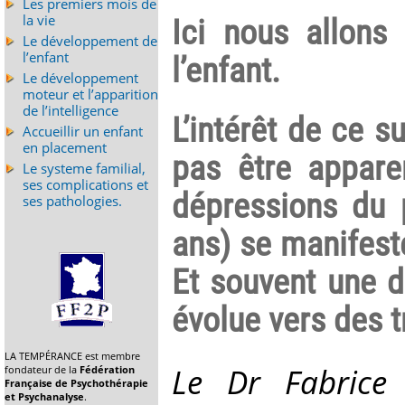
Les premiers mois de
la vie
Ici nous allons
Le développement de
l’enfant
l’enfant.
Le développement
moteur et l’apparition
de l’intelligence
L’intérêt de ce su
Accueillir un enfant
en placement
pas être appare
Le systeme familial,
ses complications et
dépressions du 
ses pathologies.
ans) se manifest
Et souvent une d
évolue vers des t
LA TEMPÉRANCE est membre
Le Dr Fabrice
fondateur de la
Fédération
Française de Psychothérapie
et Psychanalyse
.