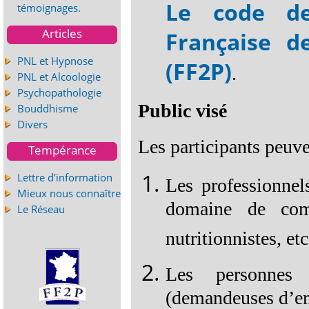
Le code d
témoignages.
Articles
Française d
PNL et Hypnose
(FF2P)
.
PNL et Alcoologie
Psychopathologie
Public visé
Bouddhisme
Divers
Les participants peuven
Tempérance
Lettre d’information
Les professionnels
Mieux nous connaître
domaine de comp
Le Réseau
nutritionnistes, e
Les personnes 
(demandeuses d’em