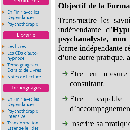
Séminaires
Objectif de la Forma
En Finir avec les
Dépendances
Transmettre les savo
Psychothérapie
indépendante d’
Hypn
Librairie
psychanalyste, non
Les livres
forme indépendante r
Les CDs d’auto-
d’une autre pratique, a
hypnose
Témoignages et
Extraits de Livres
Etre en mesure 
Notes de Lecture
consultant,
Témoignages
Etre capable 
En Finir avec les
Dépendances
d’accompagnemen
Psychothérapie
Intensive
Inscrire sa pratiq
Transformation
Essentielle : des