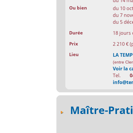
du 14 ma
Ou bien
du 10 oc
du 7 no
du 5 déc
18 jours
Durée
2 210 € (
Prix
Lieu
LA TEM
(entre Cle
Voir la c
Tel.
0
info@te
Maître-Prat