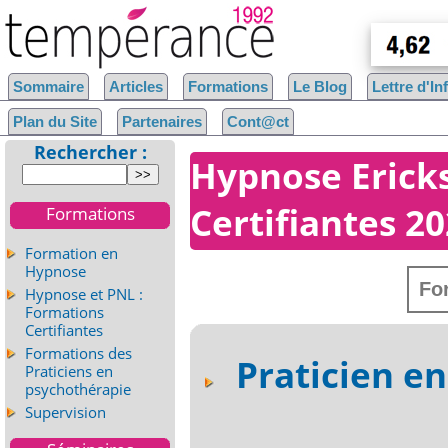
Sommaire
Articles
Formations
Le Blog
Lettre d'I
Plan du Site
Partenaires
Cont@ct
Rechercher :
Hypnose Erick
Certifiantes 2
Formations
Formation en
Hypnose
Fo
Hypnose et PNL :
Formations
Certifiantes
Formations des
Praticien e
Praticiens en
psychothérapie
Supervision