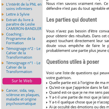
Nous n’en savons vraiment rien. Ce 
L’intérêt de la PNL en
défendre n’est pas du tout agréable et
soins infirmiers
Lettre à Sylvie
Les parties qui doutent
Extrait du livre à
paraître de Leslie
CAMERON-BANDLER
Vous n’avez pas besoin d’être conva
Coaching :
pour obtenir des résultats. Dans cet
Programme de la
aspect touchant directement leur san
Formation
doute vous empêche de faire le pr
Témoignage n°2 - Le
probablement une partie plus jeune qu’
Cahier de la
Transformation
Questions utiles à poser
Témoignage n°1 - Le
Cahier de la
Transformation
Voici une liste de questions qui peuv
votre guérison.
Sur le Web
Quelle partie est à l’origine de ma m
Qu’est-ce que j’apprécie dans le fait
Cancer, sida, sep,
Quand est-ce que je ne me sens pas
sclérose en plaques,
Y a-t-il une partie de moi que je lais
maladie et origine
Y a-t-il quelque chose que je n’accep
psychosomatique
Ai-je occulté des émotions ou des m