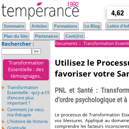
Sommaire
Articles
Formations
Le Blog
Lettre d'I
Plan du Site
Partenaires
Cont@ct
Rechercher :
Documents
::
Transformation Essenti
Utilisez le Proces
Transformation
Essentielle : des
favoriser votre Sa
témoignages.
Transformation
PNL et Santé : Transforma
Essentielle : qu’y-a-t’il
d’encore plus
d’ordre psychologique et à 
important ?
Comment j’ai vécu
Le processus de Transformation Essen
ma thérapie
vos blessures. Appliqué au domaine
L’histoire de Victoria
comprendre les facteurs inconscients 
Gratitude