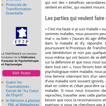
qui ont des « bénéfices secondaires
Protocole de
sentent en échec, qui veulent mourir..
Transformation
Essentielle
Les parties qui veulent fair
« C’est ma faute si je suis malade » o
sommes malades, nous pouvons peut-êt
mal », ou bien « J’aurais dû agir d
dans la maladie et d’y répondre. 
poursuivant le Processus de Transfo
une bénédiction et non pas quelque
LA TEMPÉRANCE est membre
nous-même qui ont besoin de se déf
fondateur de la
Fédération
Française de Psychothérapie
sur la défensive et que nous nous sur
et Psychanalyse
.
dans tout ceci », nous ferions bien de
psychologique notre maladie, nous po
Voir Aussi
Une femme intervient lors d’un sémin
d’une maladie sont souvent ignorés, et
Guérir les
était en colère et c’était peut-être 
Traumatismes :
maladie. Si nous nous trouvons dan
Extrait de "Au Coeur
de l’Esprit".
reproches, travailler avec cette parti
besoin que nous la reconnaissions et
le Hérisson à plumes
- PNL et Métaphores
guérison si nous ne cherchons pas à 