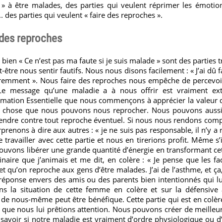
 » à être malades, des parties qui veulent réprimer les émotion
. des parties qui veulent « faire des reproches ».
e des reproches
u bien « Ce n’est pas ma faute si je suis malade » sont des parties 
re nous sentir fautifs. Nous nous disons facilement : « J’ai dû 
ifféremment ». Nous faire des reproches nous empêche de percevo
Le message qu’une maladie a à nous offrir est vraiment extr
rmation Essentielle que nous commençons à apprécier la valeur 
 chose que nous pouvons nous reprocher. Nous pouvons aussi 
endre contre tout reproche éventuel. Si nous nous rendons co
prenons à dire aux autres : « je ne suis pas responsable, il n’y a
 travailler avec cette partie et nous en tirerions profit. Même s’
uvons libérer une grande quantité d’énergie en transformant cett
aire que j’animais et me dit, en colère : « Je pense que les fa
 qu’on reproche aux gens d’être malades. J’ai de l’asthme, et ça, 
sa réponse envers des amis ou des parents bien intentionnés qui l
s la situation de cette femme en colère et sur la défensive 
e de nous-même peut être bénéfique. Cette partie qui est en colère
 que nous lui prêtions attention. Nous pouvons créer de meilleur
savoir si notre maladie est vraiment d’ordre physiologique ou d