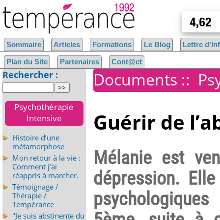
Sommaire
Articles
Formations
Le Blog
Lettre d'I
Plan du Site
Partenaires
Cont@ct
Rechercher :
Documents
::
Ps
Psychothérapie
Guérir de l’
Intensive
Histoire d’une
métamorphose
Mélanie est ve
Mon retour à la vie :
Comment j’ai
dépression. Elle
réappris à marcher.
Témoignage /
psychologiques
Thérapie /
Tempérance
5ème, suite à d
"Je suis abstinente du