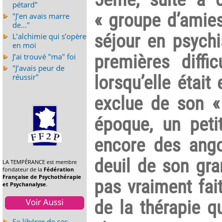
pétard"
« groupe d’amies 
"J’en avais marre
de..."
séjour en psychi
L’alchimie qui s’opère
en moi
premières diffi
J’ai trouvé "ma" foi
"J’avais peur de
lorsqu’elle était
réussir"
exclue de son « 
époque, un petit
encore des ango
deuil de son gran
LA TEMPÉRANCE est membre
fondateur de la
Fédération
Française de Psychothérapie
pas vraiment fai
et Psychanalyse
.
Voir Aussi
de la thérapie q
Se libérer de ses