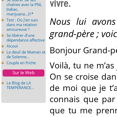
vivre.
chaînes avec la PNL
(tabac,
marijuana...)1*
Nous lui avons
Test : Où j’en suis
dans ma relation
amoureuse ?
grand-père ; voici
Se libérer d’une
dépendance affective
Alcool
Bonjour Grand-p
Le deuil de Maman et
de Solenne...
Voilà, tu ne m’as
Couple en friche
Sur le Web
On se croise dan
Le Blog de LA
de moi que je t’a
TEMPERANCE...
connais que par 
que tu me prenne