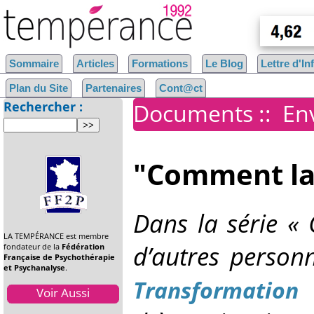
Sommaire
Articles
Formations
Le Blog
Lettre d'I
Plan du Site
Partenaires
Cont@ct
Rechercher :
Documents
::
En
"Comment la 
Dans la série «
LA TEMPÉRANCE est membre
d’autres person
fondateur de la
Fédération
Française de Psychothérapie
et Psychanalyse
.
Transformation
Voir Aussi