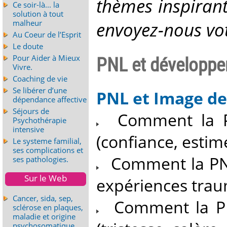
thèmes inspirant
Ce soir-là... la
solution à tout
envoyez-nous vo
malheur
Au Coeur de l’Esprit
Le doute
Pour Aider à Mieux
PNL et développe
Vivre.
Coaching de vie
Se libérer d’une
PNL et Image de
dépendance affective
Séjours de
Comment la PN
Psychothérapie
intensive
(confiance, estime
Le systeme familial,
ses complications et
Comment la PNL 
ses pathologies.
Sur le Web
expériences traum
Cancer, sida, sep,
Comment la PN
sclérose en plaques,
maladie et origine
psychosomatique