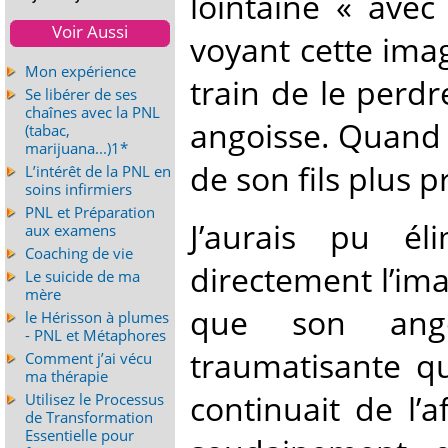
lointaine « avec
Voir Aussi
voyant cette image
Mon expérience
train de le perdr
Se libérer de ses
chaînes avec la PNL
angoisse. Quand 
(tabac,
marijuana...)1*
de son fils plus pr
L’intérêt de la PNL en
soins infirmiers
PNL et Préparation
J’aurais pu é
aux examens
Coaching de vie
directement l’imag
Le suicide de ma
mère
que son ango
le Hérisson à plumes
- PNL et Métaphores
traumatisante qu
Comment j’ai vécu
ma thérapie
continuait de l’
Utilisez le Processus
de Transformation
Essentielle pour