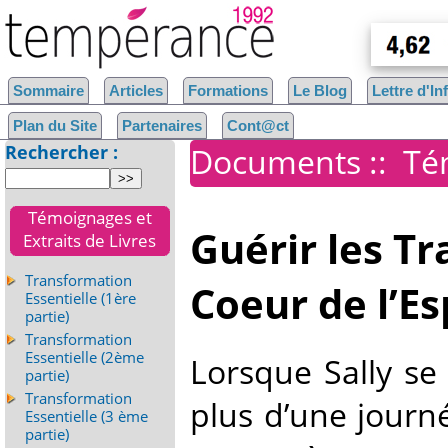
Sommaire
Articles
Formations
Le Blog
Lettre d'I
Plan du Site
Partenaires
Cont@ct
Rechercher :
Documents
::
Té
Témoignages et
Guérir les T
Extraits de Livres
Transformation
Coeur de l’Es
Essentielle (1ère
partie)
Transformation
Essentielle (2ème
Lorsque Sally se
partie)
Transformation
plus d’une journé
Essentielle (3 ème
partie)