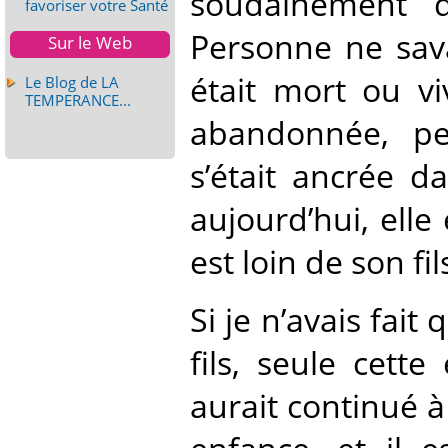
soudainement d
favoriser votre Santé
Personne ne savait
Sur le Web
était mort ou vi
Le Blog de LA
TEMPERANCE...
abandonnée, per
s’était ancrée d
aujourd’hui, ell
est loin de son fil
Si je n’avais fai
fils, seule cett
aurait continué 