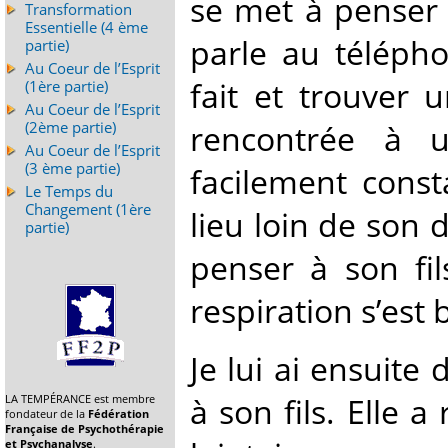
se met à penser à 
Transformation
Essentielle (4 ème
parle au télépho
partie)
Au Coeur de l’Esprit
fait et trouver 
(1ère partie)
Au Coeur de l’Esprit
rencontrée à u
(2ème partie)
Au Coeur de l’Esprit
(3 ème partie)
facilement const
Le Temps du
Changement (1ère
lieu loin de son 
partie)
penser à son fil
respiration s’est
Je lui ai ensuit
à son fils. Elle 
LA TEMPÉRANCE est membre
fondateur de la
Fédération
Française de Psychothérapie
et Psychanalyse
.