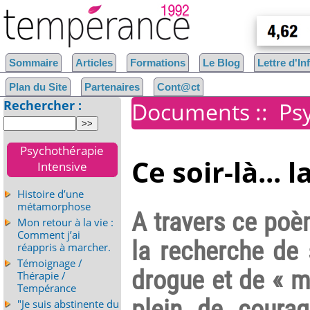
Sommaire
Articles
Formations
Le Blog
Lettre d'I
Plan du Site
Partenaires
Cont@ct
Rechercher :
Documents
::
Ps
Psychothérapie
Ce soir-là...
Intensive
Histoire d’une
métamorphose
A travers ce poèm
Mon retour à la vie :
Comment j’ai
la recherche de 
réappris à marcher.
Témoignage /
drogue et de « mo
Thérapie /
Tempérance
plein de courag
"Je suis abstinente du