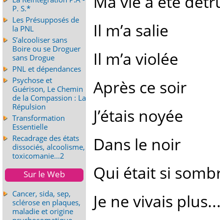
Ma vie a été détru
P. S.*
Les Présupposés de
Il m’a salie
la PNL
S’alcooliser sans
Boire ou se Droguer
Il m’a violée
sans Drogue
PNL et dépendances
Psychose et
Après ce soir
Guérison, Le Chemin
de la Compassion : La
Répulsion
J’étais noyée
Transformation
Essentielle
Recadrage des états
Dans le noir
dissociés, alcoolisme,
toxicomanie...2
Qui était si somb
Sur le Web
Cancer, sida, sep,
Je ne vivais plus..
sclérose en plaques,
maladie et origine