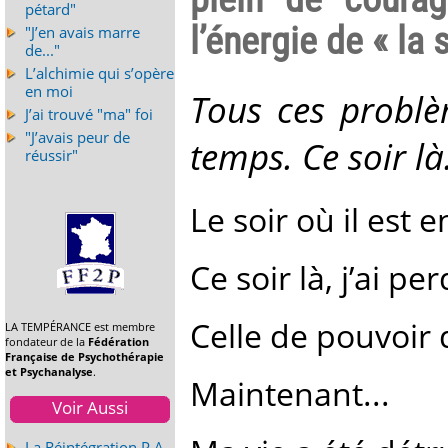
pétard"
l’énergie de « la s
"J’en avais marre
de..."
L’alchimie qui s’opère
en moi
Tous ces probl
J’ai trouvé "ma" foi
"J’avais peur de
temps. Ce soir là
réussir"
Le soir où il est
Ce soir là, j’ai pe
Celle de pouvoir d
LA TEMPÉRANCE est membre
fondateur de la
Fédération
Française de Psychothérapie
et Psychanalyse
.
Maintenant...
Voir Aussi
La Réintégration P.A -