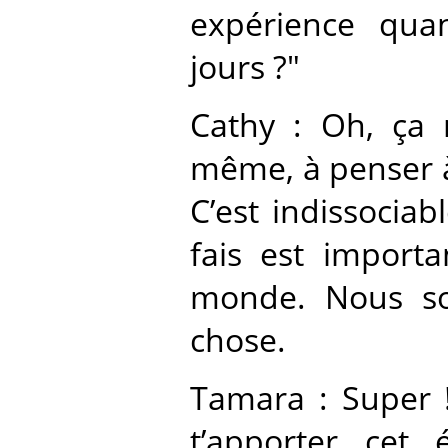
expérience qua
jours ?"
Cathy : Oh, ça 
même, à penser à 
C’est indissocia
fais est importa
monde. Nous s
chose.
Tamara : Super 
t’apporter cet 