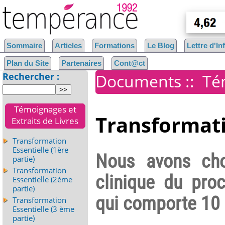
Sommaire
Articles
Formations
Le Blog
Lettre d'I
Plan du Site
Partenaires
Cont@ct
Rechercher :
Documents
::
Té
Témoignages et
Transformati
Extraits de Livres
Transformation
Essentielle (1ère
Nous avons choi
partie)
Transformation
clinique du proc
Essentielle (2ème
partie)
qui comporte 10 
Transformation
Essentielle (3 ème
partie)