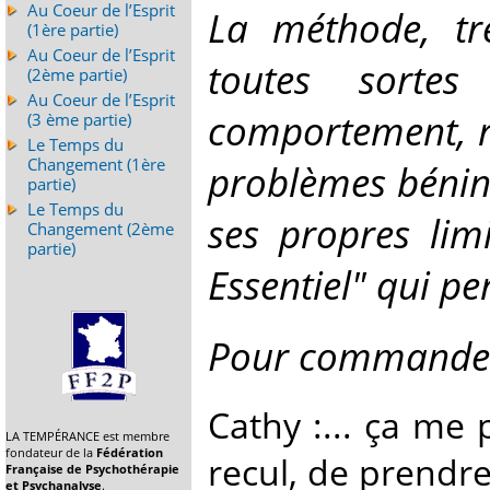
Au Coeur de l’Esprit
La méthode, tr
(1ère partie)
Au Coeur de l’Esprit
toutes sortes
(2ème partie)
Au Coeur de l’Esprit
comportement, r
(3 ème partie)
Le Temps du
Changement (1ère
problèmes bénin
partie)
Le Temps du
ses propres limi
Changement (2ème
partie)
Essentiel" qui p
Pour commander 
Cathy :... ça me
LA TEMPÉRANCE est membre
fondateur de la
Fédération
recul, de prendr
Française de Psychothérapie
et Psychanalyse
.