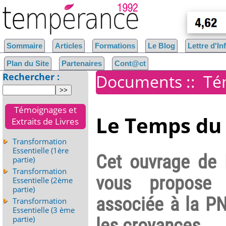
Sommaire
Articles
Formations
Le Blog
Lettre d'I
Plan du Site
Partenaires
Cont@ct
Rechercher :
Documents
::
Té
Témoignages et
Le Temps du 
Extraits de Livres
Transformation
Essentielle (1ère
Cet ouvrage de 
partie)
Transformation
vous propose 
Essentielle (2ème
partie)
associée à la PN
Transformation
Essentielle (3 ème
partie)
les croyances.