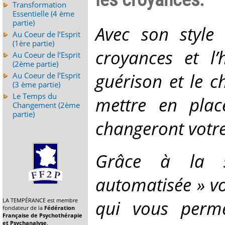
Transformation
Essentielle (4 ème
partie)
Avec son style
Au Coeur de l’Esprit
(1ère partie)
croyances et l
Au Coeur de l’Esprit
(2ème partie)
guérison et le 
Au Coeur de l’Esprit
(3 ème partie)
Le Temps du
mettre en plac
Changement (2ème
partie)
changeront votre
Grâce à la st
automatisée » vo
qui vous perme
LA TEMPÉRANCE est membre
fondateur de la
Fédération
Française de Psychothérapie
et Psychanalyse
.