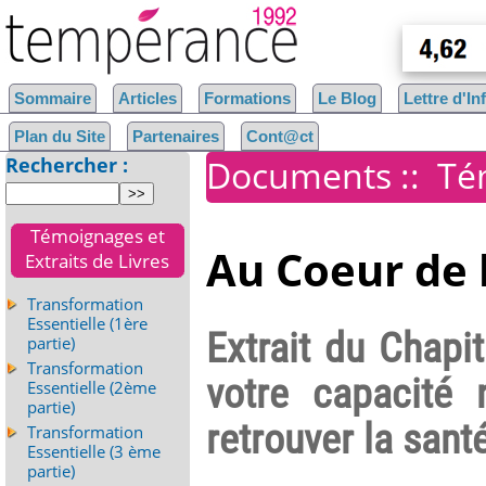
Sommaire
Articles
Formations
Le Blog
Lettre d'I
Plan du Site
Partenaires
Cont@ct
Rechercher :
Documents
::
Té
Témoignages et
Au Coeur de l
Extraits de Livres
Transformation
Essentielle (1ère
Extrait du Chapi
partie)
Transformation
votre capacité 
Essentielle (2ème
partie)
retrouver la sant
Transformation
Essentielle (3 ème
partie)