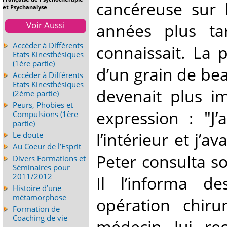
cancéreuse sur
et Psychanalyse
.
Voir Aussi
années plus ta
Accéder à Différents
connaissait. La pr
Etats Kinesthésiques
(1ère partie)
d’un grain de be
Accéder à Différents
Etats Kinesthésiques
devenait plus i
(2ème partie)
Peurs, Phobies et
expression : "J
Compulsions (1ère
partie)
l’intérieur et j’a
Le doute
Au Coeur de l’Esprit
Peter consulta s
Divers Formations et
Séminaires pour
2011/2012
Il l’informa de
Histoire d’une
métamorphose
opération chiru
Formation de
Coaching de vie
médecin lui re