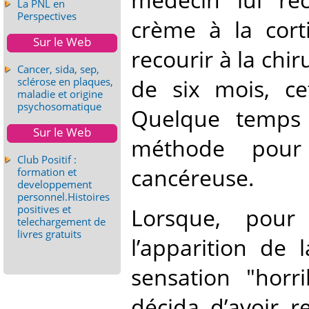
La PNL en
Perspectives
crème à la cort
Sur le Web
recourir à la chir
Cancer, sida, sep,
de six mois, ce
sclérose en plaques,
maladie et origine
psychosomatique
Quelque temps 
Sur le Web
méthode pour
Club Positif :
cancéreuse.
formation et
developpement
personnel.Histoires
positives et
Lorsque, pour 
telechargement de
livres gratuits
l’apparition de
sensation "horri
décida d’avoir 