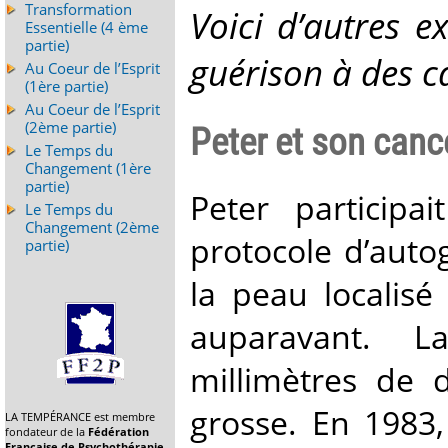
Transformation
Voici d’autres e
Essentielle (4 ème
partie)
guérison à des ca
Au Coeur de l’Esprit
(1ère partie)
Au Coeur de l’Esprit
(2ème partie)
Peter et son canc
Le Temps du
Changement (1ère
partie)
Peter participa
Le Temps du
Changement (2ème
protocole d’auto
partie)
la peau localis
auparavant. L
millimètres de 
grosse. En 1983,
LA TEMPÉRANCE est membre
fondateur de la
Fédération
Française de Psychothérapie