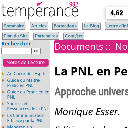
Sommaire
Articles
Formations
Le Blog
Lettre d'I
Plan du Site
Partenaires
Cont@ct
Rechercher :
Documents
::
No
Notes de Lecture
La PNL en Pe
Au Coeur de l’Esprit
Guide du Maître-
Praticien PNL
Approche univers
Guide du Praticien en
PNL
Sources et
Monique Esser.
Ressources de la PNL
La Communication
Efficace par la PNL
Manager, un