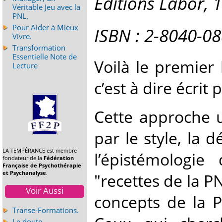
Editions Labor, 
Véritable Jeu avec la
PNL.
Pour Aider à Mieux
ISBN : 2-8040-0
Vivre.
Transformation
Essentielle Note de
Voilà le premier 
Lecture
c’est à dire écrit
Cette approche u
par le style, la 
LA TEMPÉRANCE est membre
l’épistémologi
fondateur de la
Fédération
Française de Psychothérapie
et Psychanalyse
.
"recettes de la P
Voir Aussi
concepts de la P
Transe-Formations.
Le doute