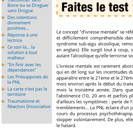
Boire ou se Droguer
sans Drogue
Des intentions
divinement
positives...
Le concept "d’ivresse mentale" se ré
Réponse à une
et difficilement compréhensible dan
lectrice
syndrome sub-aigu alcoolique, remon
Ce soir-là... la
en anglais). Elle surgit tout à coup
solution à tout
autant l’alcoolique qu’elle terrorise
malheur
"En finir avec les
L’ivresse mentale est rarement abordé
dépendances"
qui en dit long sur les incertitudes 
Les Présupposés de
apparaître entre le 21ème et le 27ème
la PNL
mois environ après le début du trait
La carte n’est pas le
mois la troisième année. Dans que
territoire
l’abstinence (10, 20 ans et parfois 
Traumatisme et
d’ailleurs les symptômes : perte de l
Réaction Dissociative
tremblements... La PNL éclaire d’un 
cours du processus psychothérapiqu
stopper volontairement. De plus, el
le hasard.