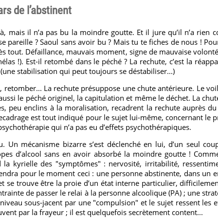
rs de l’abstinent
là, mais il n’a pas bu la moindre goutte. Et il jure qu’il n’a r
se pareille ? Saoul sans avoir bu ? Mais tu te fiches de nous ! Po
rès tout. Défaillance, mauvais moment, signe de mauvaise volonté :
hélas !). Est-il retombé dans le péché ? La rechute, c’est la réapp
(une stabilisation qui peut toujours se déstabiliser...)
, retomber... La rechute présuppose une chute antérieure. Le voilà
t aussi le péché originel, la capitulation et même le déchet. La ch
s, peu enclins à la moralisation, recadrent la rechute auprès du
recadrage est tout indiqué pour le sujet lui-même, concernant le p
 psychothérapie qui n’a pas eu d’effets psychothérapiques.
 bu. Un mécanisme bizarre s’est déclenché en lui, d’un seul cou
ropes d’alcool sans en avoir absorbé la moindre goutte ! Commen
la kyrielle des "symptômes" : nervosité, irritabilité, ressentim
tiendra pour le moment ceci : une personne abstinente, dans un
et se trouve être la proie d’un état interne particulier, difficileme
trainte de passer le relai à la personne alcoolique (PA) ; une strat
niveau sous-jacent par une "compulsion" et le sujet ressent les 
ouvent par la frayeur ; il est quelquefois secrètement content...