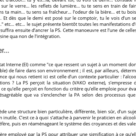
 sur le verre... les reflets de lumière... tu te sens en train de fair
 ta main... tu sens sa fraîcheur... l’odeur de la bière... et tu bois
.. Et dès que le demi est posé sur le comptoir, tu le vois d’un s
.." etc... etc... le sujet présente bientôt toutes les manifestations d
l suffira ensuite d’ancrer la PS. Cette manoeuvre est l’une de cell
n sine qua non de l’intégration.
r...
t Interne (EI) comme "ce que ressent un sujet à un moment donné"
ble) de faire dans son environnement ; il est, par ailleurs, déter
nce qui nous retient ici est celle d’un contexte particulier : l’al
tions ? La PS perçoit la situation (VAKO externe), s’empresse d
 ce qu’elle perçoit en fonction du critère qu’elle emploie pour éval
ésagréable que va s’enclencher la PA selon des processus que
sède une structure bien particulière, différente, bien sûr, d’un su
on inutile. C’est ce à quoi s’attache à parvenir le praticien en alco
réfère, puis en réaménageant le système des croyances et des vale
tère employé par la PS pour attribuer une signification à ce qu’el