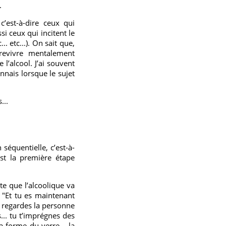
.
c’est-à-dire ceux qui
si ceux qui incitent le
. etc...). On sait que,
revivre mentalement
 l’alcool. J’ai souvent
onnais lorsque le sujet
...
séquentielle, c’est-à-
st la première étape
te que l’alcoolique va
 "Et tu es maintenant
tu regardes la personne
s... tu t’imprégnes des
la forme du verre... la