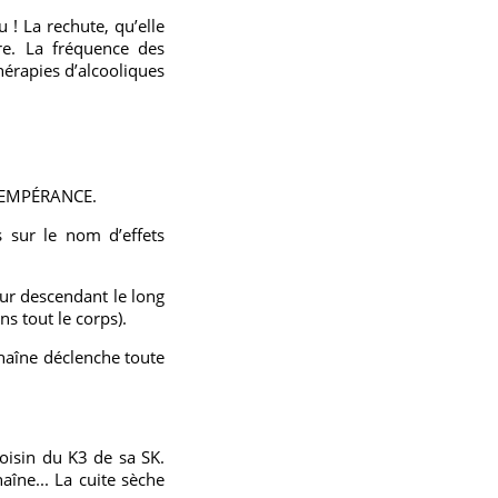
 ! La rechute, qu’elle
re. La fréquence des
érapies d’alcooliques
 TEMPÉRANCE.
s sur le nom d’effets
ur descendant le long
s tout le corps).
chaîne déclenche toute
oisin du K3 de sa SK.
aîne... La cuite sèche