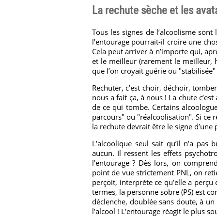
La rechute sèche et les avata
Tous les signes de l’alcoolisme sont 
l’entourage pourrait-il croire une cho
Cela peut arriver à n’importe qui, ap
et le meilleur (rarement le meilleur, 
que l’on croyait guérie ou "stabilisée" 
Rechuter, c’est choir, déchoir, tomber
nous a fait ça, à nous ! La chute c’es
de ce qui tombe. Certains alcoologue
parcours" ou "réalcoolisation". Si ce 
la rechute devrait être le signe d’une
L’alcoolique seul sait qu’il n’a pas
aucun. Il ressent les effets psychot
l’entourage ? Dès lors, on comprend 
point de vue strictement PNL, on re
perçoit, interprète ce qu’elle a perçu 
termes, la personne sobre (PS) est con
déclenche, doublée sans doute, à un 
l’alcool ! L’entourage réagit le plus s