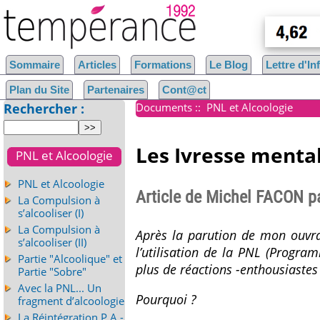
Sommaire
Articles
Formations
Le Blog
Lettre d'I
Plan du Site
Partenaires
Cont@ct
Rechercher :
Documents
::
PNL et Alcoologie
Les Ivresse mental
PNL et Alcoologie
PNL et Alcoologie
Article de Michel FACON 
La Compulsion à
s’alcooliser (I)
La Compulsion à
Après la parution de mon ouvr
s’alcooliser (II)
l’utilisation de la PNL (Progra
Partie "Alcoolique" et
plus de réactions -enthousiastes 
Partie "Sobre"
Avec la PNL... Un
Pourquoi ?
fragment d’alcoologie
La Réintégration P.A -