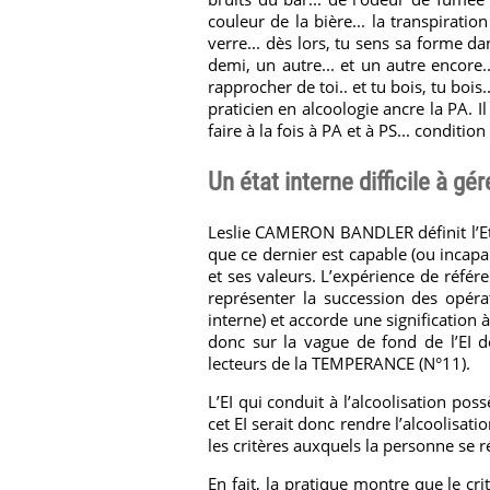
couleur de la bière... la transpiration
verre... dès lors, tu sens sa forme dans
demi, un autre... et un autre encore.
rapprocher de toi.. et tu bois, tu bois.
praticien en alcoologie ancre la PA. I
faire à la fois à PA et à PS... conditio
Un état interne difficile à gére
Leslie CAMERON BANDLER définit l’Eta
que ce dernier est capable (ou incapa
et ses valeurs. L’expérience de référe
représenter la succession des opéra
interne) et accorde une signification à
donc sur la vague de fond de l’EI d
lecteurs de la TEMPERANCE (N°11).
L’EI qui conduit à l’alcoolisation pos
cet EI serait donc rendre l’alcoolisati
les critères auxquels la personne se 
En fait, la pratique montre que le cri