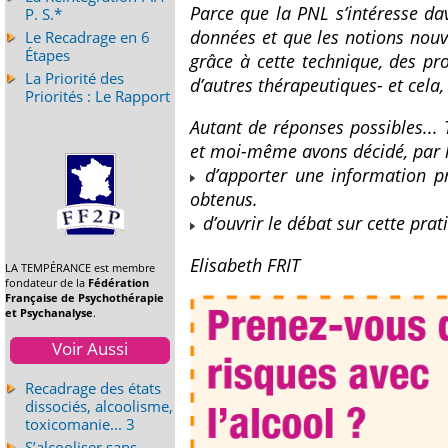
Parce que la PNL s’intéresse dav
P. S.*
données et que les notions nouv
Le Recadrage en 6
Étapes
grâce à cette technique, des pr
La Priorité des
d’autres thérapeutiques- et cela,
Priorités : Le Rapport
Autant de réponses possibles... 
et moi-même avons décidé, par l
d’apporter une information pré
obtenus.
d’ouvrir le débat sur cette prat
Elisabeth FRIT
LA TEMPÉRANCE est membre
fondateur de la
Fédération
Française de Psychothérapie
et Psychanalyse
.
Voir Aussi
Recadrage des états
dissociés, alcoolisme,
toxicomanie... 3
S’alcooliser sans