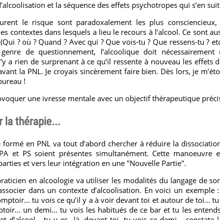
alcoolisation et la séquence des effets psychotropes qui s’en suit
urent le risque sont paradoxalement les plus consciencieux, 
s contextes dans lesquels a lieu le recours à l’alcool. Ce sont aus
. (Qui ? où ? Quand ? Avec qui ? Que vois-tu ? Que ressens-tu ? etc..
enre de questionnement, l’alcoolique doit nécessairement 
n’y a rien de surprenant à ce qu’il ressente à nouveau les effets de
 avant la PNL. Je croyais sincèrement faire bien. Dès lors, je m’ét
bureau !
voquer une ivresse mentale avec un objectif thérapeutique précis
 la thérapie...
e formé en PNL va tout d’abord chercher à réduire la dissociation 
s PA et PS soient présentes simultanément. Cette manoeuvre e
parties et vers leur intégration en une "Nouvelle Partie".
raticien en alcoologie va utiliser les modalités du langage de sor
ssocier dans un contexte d’alcoolisation. En voici un exemple :
mptoir... tu vois ce qu’il y a à voir devant toi et autour de toi... 
ptoir... un demi... tu vois les habitués de ce bar et tu les entend
t d’alcool... tu y es...là, devant toi, tu vois ce demi... constate 