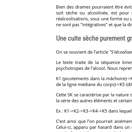
Bien des drames pourraient être évité
soit sèche ou alcoolisée, est pour
réalcoolisations, sous une forme ou 
ne sont pas "intégratives" et que la d
Une cuite sèche purement gr
On se souvient de l’article
"S’alcoolis
Le texte traite de la séquence kines
psychotropes de l’alcool. Nous repr
K1 (picotements dans la mâchoire)->K
de la ligne médiane du corps)->K5 (dif
Cette SK se caractérise par la nature 
la série des autres éléments et certa
Ex : K1->K2->K3->K4->K5 dans lequel
C’est ainsi que l’on pourrait aiséme
Celui-ci, apparu par hasard dans un c