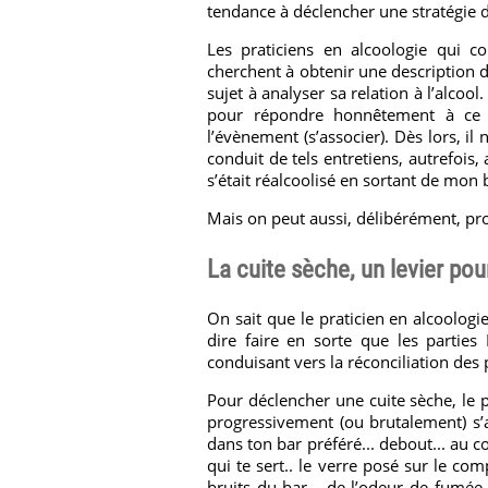
tendance à déclencher une stratégie d’
Les praticiens en alcoologie qui co
cherchent à obtenir une description de
sujet à analyser sa relation à l’alcool
pour répondre honnêtement à ce g
l’évènement (s’associer). Dès lors, il 
conduit de tels entretiens, autrefois,
s’était réalcoolisé en sortant de mon 
Mais on peut aussi, délibérément, pro
La cuite sèche, un levier pour
On sait que le praticien en alcoologi
dire faire en sorte que les partie
conduisant vers la réconciliation des 
Pour déclencher une cuite sèche, le p
progressivement (ou brutalement) s’a
dans ton bar préféré... debout... au co
qui te sert.. le verre posé sur le com
bruits du bar... de l’odeur de fumée e