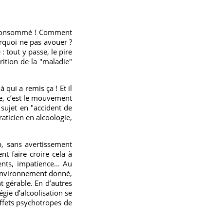
ien consommé ! Comment
urquoi ne pas avouer ?
 tout y passe, le pire
arition de la "maladie"
 qui a remis ça ! Et il
ute, c’est le mouvement
 sujet en "accident de
raticien en alcoologie,
p, sans avertissement
t faire croire cela à
ents, impatience... Au
 environnement donné,
nt gérable. En d’autres
égie d’alcoolisation se
effets psychotropes de