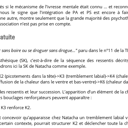
s si le mécanisme de l’ivresse mentale était connu ... et reconnu
 nous le signe que l’intégration de PA et PS est encore à fai
une autre, montre seulement que la grande majorité des psychoth
issociation n’est pas prise en compte.
atuite
er sans boire ou se droguer sans drogue..."
paru dans le n°11 de la
thésique (SK), c’est-à-dire de la séquence des ressentis décrit
endrons ici la SK de Natacha comme exemple.
2 (picotements dans la tête)->K3 (tremblement labial)->K4 (chale
fusion de la chaleur dans le ventre et bas-ventre)->K6 (chaleur dan
des ressentis et leur succession. L’apparition d’un élément de la 
ins bouclages renforçateurs peuvent apparaître :
 K3 renforce K2.
nt concevoir qu’apparaisse chez Natacha un tremblement labial v
ertain contexte, pourrait structurer K2 et déclencher toute la ch