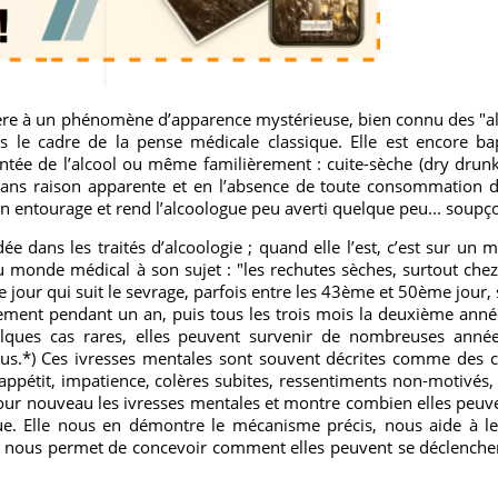
fère à un phénomène d’apparence mystérieuse, bien connu des "al
s le cadre de la pense médicale classique. Elle est encore ba
tée de l’alcool ou même familièrement : cuite-sèche (dry dru
, sans raison apparente et en l’absence de toute consommation d’
 son entourage et rend l’alcoologue peu averti quelque peu... soup
e dans les traités d’alcoologie ; quand elle l’est, c’est sur un m
du monde médical à son sujet : "les rechutes sèches, surtout chez
 jour qui suit le sevrage, parfois entre les 43ème et 50ème jour,
ement pendant un an, puis tous les trois mois la deuxième année 
lques cas rares, elles peuvent survenir de nombreuses anné
plus.*) Ces ivresses mentales sont souvent décrites comme des c
’appétit, impatience, colères subites, ressentiments non-motivés, 
jour nouveau les ivresses mentales et montre combien elles peuve
e. Elle nous en démontre le mécanisme précis, nous aide à les
le nous permet de concevoir comment elles peuvent se déclenche