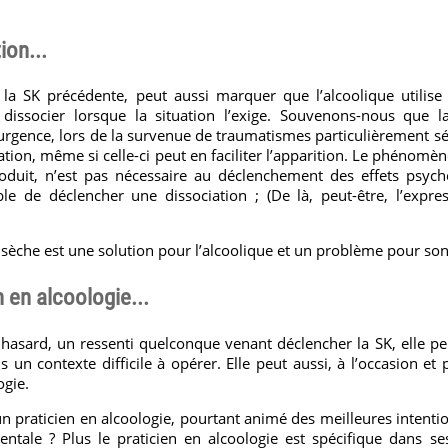
ion...
 la SK précédente, peut aussi marquer que l’alcoolique utilise 
dissocier lorsque la situation l’exige. Souvenons-nous que la
l’urgence, lors de la survenue de traumatismes particulièrement sé
ation, même si celle-ci peut en faciliter l’apparition. Le phénomè
oduit, n’est pas nécessaire au déclenchement des effets psycho
e de déclencher une dissociation ; (De là, peut-être, l’expre
 sèche est une solution pour l’alcoolique et un problème pour so
 en alcoologie...
 hasard, un ressenti quelconque venant déclencher la SK, elle p
 un contexte difficile à opérer. Elle peut aussi, à l’occasion et 
ogie.
un praticien en alcoologie, pourtant animé des meilleures intent
ntale ? Plus le praticien en alcoologie est spécifique dans ses