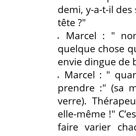
demi, y-a-t-il de
tête ?"
Marcel : " non.
quelque chose qu
envie dingue de b
Marcel : " quand
prendre :" (sa 
verre). Thérapeu
elle-même !" C’e
faire varier cha