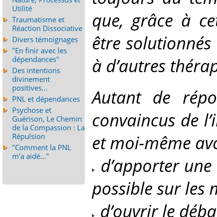
Utilité
que, grâce à ce
Traumatisme et
Réaction Dissociative
être solutionnés
Divers témoignages
"En finir avec les
à d’autres thérap
dépendances"
Des intentions
divinement
positives...
Autant de répon
PNL et dépendances
Psychose et
convaincus de l’
Guérison, Le Chemin
de la Compassion : La
et moi-même avon
Répulsion
"Comment la PNL
m’a aidé..."
d’apporter une 
possible sur les 
d’ouvrir le déba