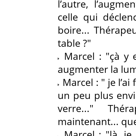
l’autre, l’augme
celle qui décle
boire... Thérapeu
table ?"
Marcel : "çà y 
augmenter la lum
Marcel : " je l’ai
un peu plus envi
verre..." Thé
maintenant... que 
Marcel : "là, je