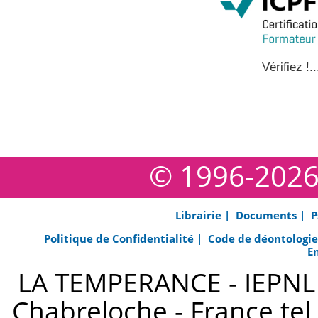
Vérifiez !..
© 1996-202
Librairie |
Documents |
P
Politique de Confidentialité |
Code de déontologi
E
LA TEMPERANCE - IEPNL s
Chabreloche - France tel 