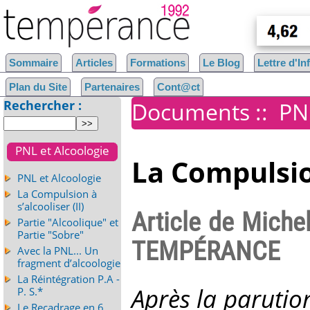
Sommaire
Articles
Formations
Le Blog
Lettre d'I
Plan du Site
Partenaires
Cont@ct
Rechercher :
Documents
::
PN
PNL et Alcoologie
La Compulsion
PNL et Alcoologie
La Compulsion à
s’alcooliser (II)
Article de Miche
Partie "Alcoolique" et
Partie "Sobre"
TEMPÉRANCE
Avec la PNL... Un
fragment d’alcoologie
La Réintégration P.A -
Après la paruti
P. S.*
Le Recadrage en 6