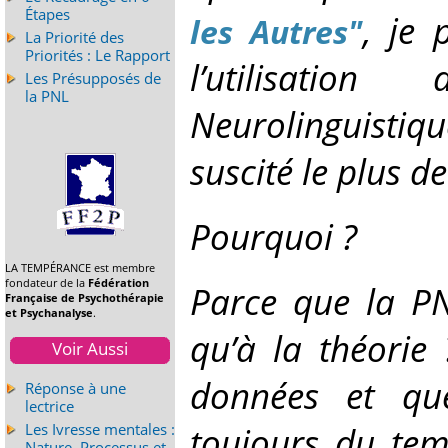
Étapes
, je 
les Autres"
La Priorité des
Priorités : Le Rapport
l’utilisati
Les Présupposés de
la PNL
Neurolinguistiqu
suscité le plus d
Pourquoi ?
LA TEMPÉRANCE est membre
fondateur de la
Fédération
Parce que la PN
Française de Psychothérapie
et Psychanalyse
.
qu’à la théorie 
Voir Aussi
données et qu
Réponse à une
lectrice
toujours du tem
Les Ivresse mentales :
Nature, Processus et