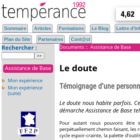
Sommaire
Articles
Formations
Le Blog
Lettre d'I
Plan du Site
Partenaires
Cont@ct
Rechercher :
Documents
::
Assistance de Base
Le doute
Assistance de Base
Mon expérience
Témoignage d’une personne
Mon expérience
(suite)
Le doute nous habite parfois. C
démarche Assistance de Base tel
Pour autant nous pouvons être in
perpétuellement chemin faisant, les 
cycle espoir-crainte, la palette d’out