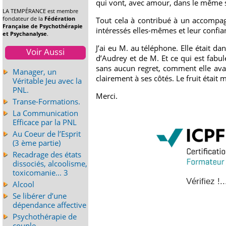
qui vont, avec amour, dans le même 
LA TEMPÉRANCE est membre
fondateur de la
Fédération
Tout cela à contribué à un accompa
Française de Psychothérapie
intéressés elles-mêmes et leur confi
et Psychanalyse
.
J’ai eu M. au téléphone. Elle était dan
Voir Aussi
d’Audrey et de M. Et ce qui est fabul
sans aucun regret, comment elle avait
Manager, un
clairement à ses côtés. Le fruit était 
Véritable Jeu avec la
PNL.
Merci.
Transe-Formations.
La Communication
Efficace par la PNL
Au Coeur de l’Esprit
(3 ème partie)
Recadrage des états
dissociés, alcoolisme,
toxicomanie... 3
Vérifiez !..
Alcool
Se libérer d’une
dépendance affective
Psychothérapie de
couple