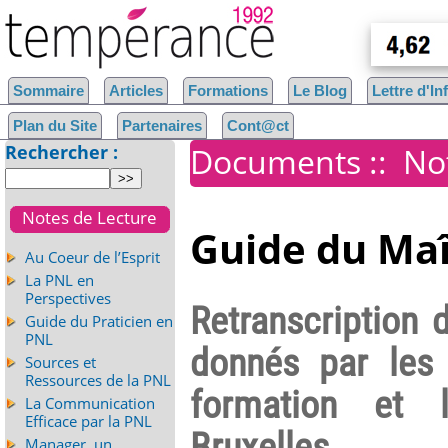
Sommaire
Articles
Formations
Le Blog
Lettre d'I
Plan du Site
Partenaires
Cont@ct
Rechercher :
Documents
::
No
Notes de Lecture
Guide du Maî
Au Coeur de l’Esprit
La PNL en
Perspectives
Retranscription 
Guide du Praticien en
PNL
donnés par les
Sources et
Ressources de la PNL
formation et l
La Communication
Efficace par la PNL
Bruxelles.
Manager, un