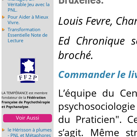
Véritable Jeu avec la
PNL.
Louis Fevre, Cha
Pour Aider à Mieux
Vivre.
Transformation
Essentielle Note de
Ed Chronique so
Lecture
broché.
Commander le li
L’équipe du Cen
LA TEMPÉRANCE est membre
fondateur de la
Fédération
psychosociologie
Française de Psychothérapie
et Psychanalyse
.
du Praticien". Ce
Voir Aussi
s’agit. Même st
le Hérisson à plumes
- PNL et Métaphores