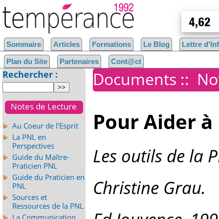
Sommaire
Articles
Formations
Le Blog
Lettre d'I
Plan du Site
Partenaires
Cont@ct
Rechercher :
Documents
::
No
Notes de Lecture
Pour Aider à
Au Coeur de l’Esprit
La PNL en
Perspectives
Les outils de la 
Guide du Maître-
Praticien PNL
Guide du Praticien en
Christine Grau.
PNL
Sources et
Ressources de la PNL
La Communication