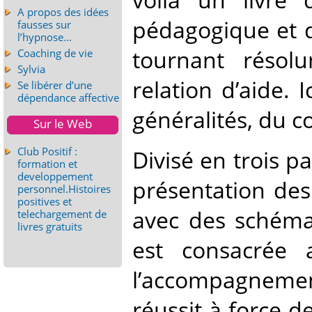
A propos des idées
pédagogique et d
fausses sur
l’hypnose...
tournant résol
Coaching de vie
Sylvia
relation d’aide. 
Se libérer d’une
dépendance affective
généralités, du c
Sur le Web
Club Positif :
Divisé en trois pa
formation et
developpement
présentation des 
personnel.Histoires
positives et
avec des schéma
telechargement de
livres gratuits
est consacrée 
l’accompagnemen
réussit à force d