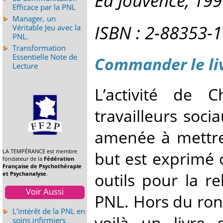
Ed Jouvence, 199
Efficace par la PNL
Manager, un
ISBN : 2-88353-
Véritable Jeu avec la
PNL.
Transformation
Essentielle Note de
Commander le li
Lecture
L’activité de 
travailleurs soci
amenée à mettre 
LA TEMPÉRANCE est membre
but est exprimé c
fondateur de la
Fédération
Française de Psychothérapie
outils pour la re
et Psychanalyse
.
Voir Aussi
PNL. Hors du ron
L’intérêt de la PNL en
voilà un livre
soins infirmiers