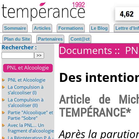
Sommaire
Articles
Formations
Le Blog
Lettre d'I
Plan du Site
Partenaires
Cont@ct
Rechercher :
Documents
::
PN
PNL et Alcoologie
Des intention
PNL et Alcoologie
La Compulsion à
s’alcooliser (I)
Article de Mi
La Compulsion à
s’alcooliser (II)
TEMPÉRANCE*
Partie "Alcoolique" et
Partie "Sobre"
Avec la PNL... Un
Après la paruti
fragment d’alcoologie
La Réintégration P.A -