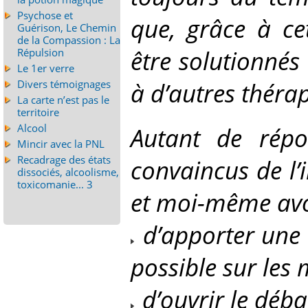
Psychose et
que, grâce à ce
Guérison, Le Chemin
de la Compassion : La
être solutionnés
Répulsion
Le 1er verre
à d’autres thérap
Divers témoignages
La carte n’est pas le
territoire
Alcool
Autant de répon
Mincir avec la PNL
Recadrage des états
convaincus de l’
dissociés, alcoolisme,
toxicomanie... 3
et moi-même avon
d’apporter une 
possible sur les 
d’ouvrir le déba