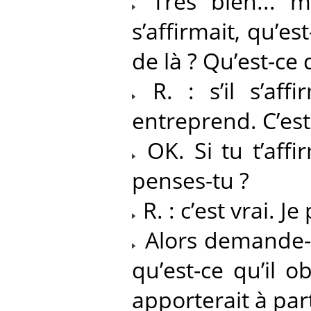
Très bien... m
s’affirmait, qu’es
de là ? Qu’est-ce
R. : s’il s’affi
entreprend. C’est
OK. Si tu t’affi
penses-tu ?
R. : c’est vrai. Je
Alors demande-lu
qu’est-ce qu’il o
apporterait à part