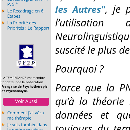
P. S.*
, je 
les Autres"
Le Recadrage en 6
Étapes
l’utilisati
La Priorité des
Priorités : Le Rapport
Neurolinguistiqu
suscité le plus d
Pourquoi ?
LA TEMPÉRANCE est membre
fondateur de la
Fédération
Parce que la PN
Française de Psychothérapie
et Psychanalyse
.
qu’à la théorie 
Voir Aussi
données et qu
Comment j’ai vécu
ma thérapie
toujours du tem
Je suis tombée dans
la potion magique