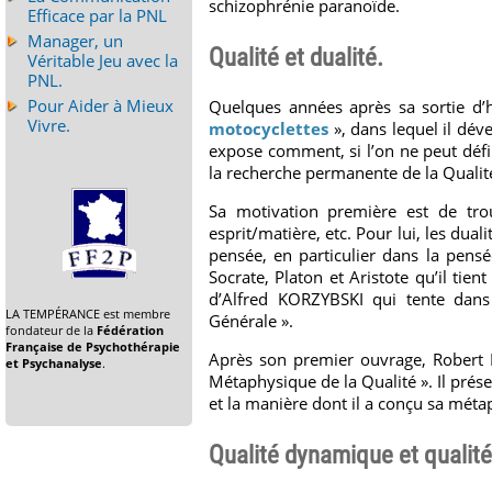
schizophrénie paranoïde.
Efficace par la PNL
Manager, un
Qualité et dualité.
Véritable Jeu avec la
PNL.
Pour Aider à Mieux
Quelques années après sa sortie d’h
Vivre.
motocyclettes
», dans lequel il déve
expose comment, si l’on ne peut défini
la recherche permanente de la Qualit
Sa motivation première est de trou
esprit/matière, etc. Pour lui, les dual
pensée, en particulier dans la pensée
Socrate, Platon et Aristote qu’il tien
d’Alfred KORZYBSKI qui tente dans
LA TEMPÉRANCE est membre
Générale ».
fondateur de la
Fédération
Française de Psychothérapie
Après son premier ouvrage, Robert P
et Psychanalyse
.
Métaphysique de la Qualité ». Il prése
et la manière dont il a conçu sa méta
Qualité dynamique et qualité