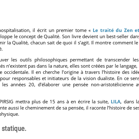
ospitalisation, il écrit un premier tome «
Le traité du Zen et
loppe le concept de Qualité. Son livre devient un best-seller dans
r la Qualité, chacun sait de quoi il s’agit. Il montre comment le 
é.
ver les outils philosophiques permettant de transcender les d
ités n’existent pas dans la nature, elles sont créées par le langage, 
 occidentale. Il en cherche l’origine à travers l’histoire des id
t pour responsables et initiateurs de la vision dualiste. En ce sens
 les années 20, d’élaborer une pensée non-aristotélicienne 
IRSIG mettra plus de 15 ans à en écrire la suite,
LILA
, dans l
nte aussi le cheminement de sa pensée, il raconte l’histoire de se
physique.
 statique.