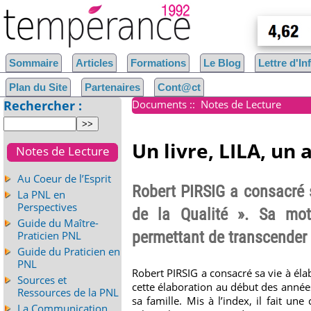
Sommaire
Articles
Formations
Le Blog
Lettre d'I
Plan du Site
Partenaires
Cont@ct
Rechercher :
Documents
::
Notes de Lecture
Un livre, LILA, un 
Notes de Lecture
Au Coeur de l’Esprit
Robert PIRSIG a consacré 
La PNL en
Perspectives
de la Qualité ». Sa moti
Guide du Maître-
permettant de transcender l
Praticien PNL
Guide du Praticien en
PNL
Robert PIRSIG a consacré sa vie à él
Sources et
cette élaboration au début des années 
Ressources de la PNL
sa famille. Mis à l’index, il fait u
La Communication