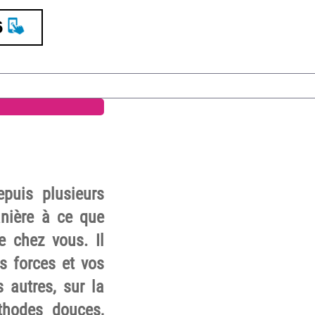
6
epuis plusieurs
anière à ce que
e chez vous. Il
 forces et vos
 autres, sur la
thodes douces,