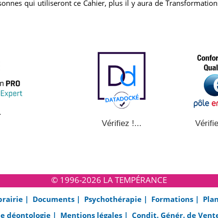
rsonnes qui utiliseront ce Cahier, plus il y aura de Transformations
.
Vérifie
Vérifiez !...
© 1996-2026 LA TEMPÉRANCE
brairie |
Documents |
Psychothérapie |
Formations |
Plan
e déontologie |
Mentions légales |
Condit. Génér. de Vent