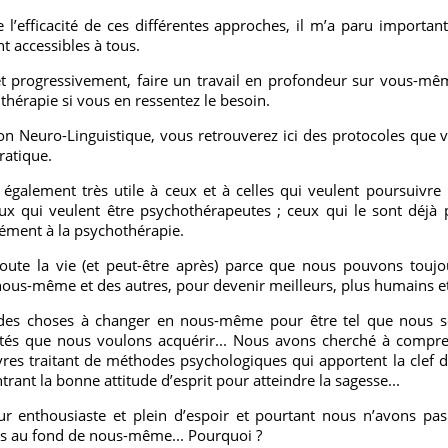
 l’efficacité de ces différentes approches, il m’a paru importan
 accessibles à tous.
et progressivement, faire un travail en profondeur sur vous-m
thérapie si vous en ressentez le besoin.
n Neuro-Linguistique, vous retrouverez ici des protocoles que v
ratique.
également très utile à ceux et à celles qui veulent poursuivre l
ux qui veulent être psychothérapeutes ; ceux qui le sont déjà
ément à la psychothérapie.
ute la vie (et peut-être après) parce que nous pouvons toujo
nous-même et des autres, pour devenir meilleurs, plus humains e
es choses à changer en nous-même pour être tel que nous s
ités que nous voulons acquérir... Nous avons cherché à compre
ivres traitant de méthodes psychologiques qui apportent la clef
trant la bonne attitude d’esprit pour atteindre la sagesse...
ur enthousiaste et plein d’espoir et pourtant nous n’avons p
ns au fond de nous-même... Pourquoi ?