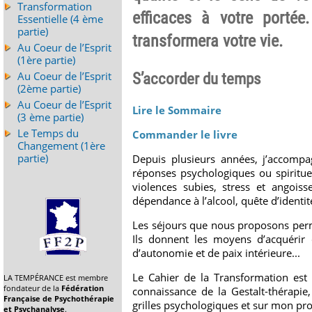
Transformation
efficaces à votre portée
Essentielle (4 ème
partie)
transformera votre vie.
Au Coeur de l’Esprit
(1ère partie)
Au Coeur de l’Esprit
S’accorder du temps
(2ème partie)
Au Coeur de l’Esprit
Lire le Sommaire
(3 ème partie)
Le Temps du
Commander le livre
Changement (1ère
partie)
Depuis plusieurs années, j’accom
réponses psychologiques ou spirituel
violences subies, stress et angoiss
dépendance à l’alcool, quête d’identit
Les séjours que nous proposons perme
Ils donnent les moyens d’acquérir 
d’autonomie et de paix intérieure...
Le Cahier de la Transformation est
LA TEMPÉRANCE est membre
fondateur de la
Fédération
connaissance de la Gestalt-thérapie
Française de Psychothérapie
grilles psychologiques et sur mon pr
et Psychanalyse
.