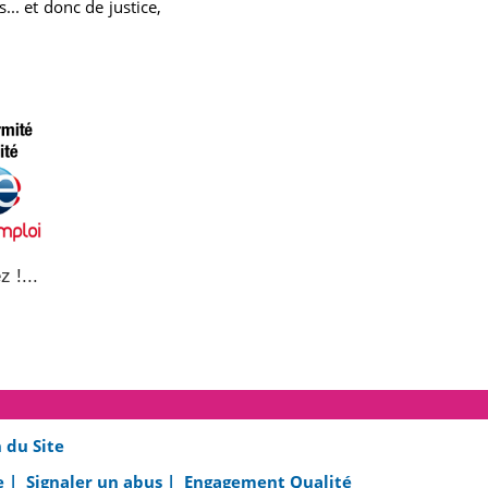
... et donc de justice,
z !...
 du Site
e |
Signaler un abus |
Engagement Qualité