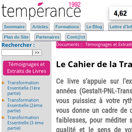
Sommaire
Articles
Formations
Le Blog
Lettre d'I
Plan du Site
Partenaires
Cont@ct
Rechercher :
Documents
::
Témoignages et Extrait
Le Cahier de la Tr
Témoignages et
Extraits de Livres
Ce livre s’appuie sur l’e
Transformation
Essentielle (1ère
années (Gestalt-PNL-Tran
partie)
vous puissiez à votre ryt
Transformation
Essentielle (2ème
vous donne un cadre de c
partie)
Transformation
faiblesses, pour méditer 
Essentielle (3 ème
partie)
qualité et le sens de vo