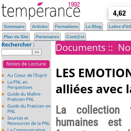
Sommaire
Articles
Formations
Le Blog
Lettre d'I
Plan du Site
Partenaires
Cont@ct
Rechercher :
Documents
::
No
Notes de Lecture
LES EMOTION
Au Coeur de l’Esprit
La PNL en
alliées avec 
Perspectives
Guide du Maître-
Praticien PNL
Guide du Praticien en
La collection
PNL
Sources et
humaines est u
Ressources de la PNL
La Communication