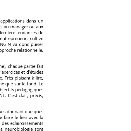
applications dans un
se, au manager ou aux
dernière tendances de
ntrepreneur, cultivé
LONGIN va donc puiser
pproche relationnelle,
e), chaque partie fait
’exercices et d’études
 Très plaisant à lire,
me que sur le fond. Le
objectifs pédagogiques
L. C’est clair, précis,
iques donnant quelques
 faire le lien avec la
i des éclaircissements
la neurobiologie sont