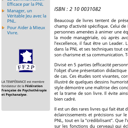
Efficace par la PNL
ISBN : 2 10 0031082
Manager, un
Véritable Jeu avec la
Beaucoup de livres tentent de prés
PNL.
champ d’activité spécifique. Celui d
Pour Aider à Mieux
personnes amenées à animer une équi
Vivre.
la mode managériale, où après avoi
l’excellence, il faut être un Leade
dans la PNL et ses techniques tout ce
son charisme et sa communication. Tou
Divisé en 5 parties (efficacité perso
l’objet d’une présentation didactique
de cas. Ces études sont vivantes, corr
illustré de quelques dessins humorist
LA TEMPÉRANCE est membre
fondateur de la
Fédération
style démontre une maîtrise des conc
Française de Psychothérapie
et la trame de son livre. Il évite ain
et Psychanalyse
.
bien cadré.
Il est un des rares livres qui fait é
éclaircissements et précisions sur le
PNL, tout en la "crédibilisant". Que l
sur les fonctions du cerveau) qui é