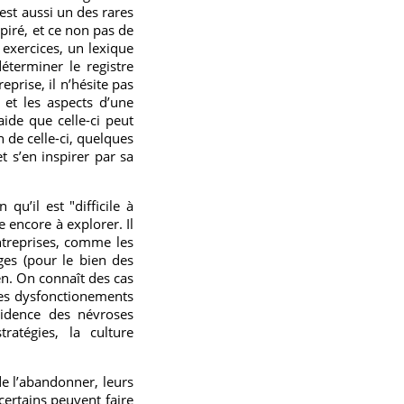
 est aussi un des rares
piré, et ce non pas de
exercices, un lexique
éterminer le registre
prise, il n’hésite pas
et les aspects d’une
ide que celle-ci peut
 de celle-ci, quelques
t s’en inspirer par sa
u’il est "difficile à
e encore à explorer. Il
ntreprises, comme les
es (pour le bien des
en. On connaît des cas
ues dysfonctionements
vidence des névroses
ratégies, la culture
e l’abandonner, leurs
certains peuvent faire