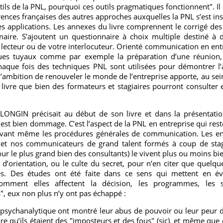
tils de la PNL, pourquoi ces outils pragmatiques fonctionnent". Il
ences françaises des autres approches auxquelles la PNL s’est ins
s applications. Les annexes du livre comprennent le corrigé des 
maire. S’ajoutent un questionnaire à choix multiple destiné à d
 lecteur ou de votre interlocuteur. Orienté communication en entre
ues tuyaux comme par exemple la préparation d’une réunion, 
chaque fois des techniques PNL sont utilisées pour démontrer l’a
l’ambition de renouveler le monde de l’entreprise apporte, au sein
livre que bien des formateurs et stagiaires pourront consulter e
LONGIN précisait au début de son livre et dans la présentation q
 c’est bien dommage. C’est l’aspect de la PNL en entreprise qui rest
, avant même les procédures générales de communication. Les e
 et nos communicateurs de grand talent formés à coup de stag
our le plus grand bien des consultants) le vivent plus ou moins bi
d’orientation, ou le culte du secret, pour n’en citer que quelq
ises. Des études ont été faite dans ce sens qui mettent en é
omment elles affectent la décision, les programmes, les st
", eux non plus n’y ont pas échappé :
 psychanalytique ont montré leur abus de pouvoir ou leur peur d
re qu’ils étaient des "imposteurs et des fous" (sic), et même que 