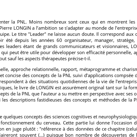
enter la PNL. Moins nombreux sont ceux qui en montrent les 
e Pierre LONGIN a l’ambition se s’adapter au monde de l’entrepri
pe. Le titre "Leader" ne laisse aucun doute. Il correspond aux 
r été depuis les années 60 organisateur, manager, stratège, e
r. Les leaders étant de grands communicateurs et visionnaires, 
 qui peut être utile pour développer son efficacité personnelle, a
t sauf les aspects thérapeutes précise-t-il.
nnelle, approche relationnelle, rapport, métaprogramme et charism
 et concise des concepts de la PNL suivi d’applications compsée d
espondent à des situations quotidiennes de la vie de l’entreprise.
iques, le livre de LONGIN est assurément original tant sur la for
epts de la PNL que l’auteur a su mettre en perspective avec ses 
si les descriptions fastidieuses des concepts et méthodes de la PN
tat de quelques concepts des sciences cognitives et neurophysiolog
 fonctionnement du cerveau. Cette partie lui donne l’occasion de
’on en juge plutôt : "référence à des données de ce chapitre (celu
claireront souvent (...) puisque bon nombre de découvertes de 