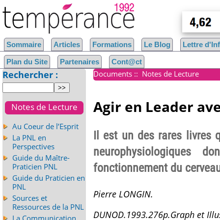
Sommaire
Articles
Formations
Le Blog
Lettre d'I
Plan du Site
Partenaires
Cont@ct
Rechercher :
Documents
::
Notes de Lecture
Agir en Leader ave
Notes de Lecture
Au Coeur de l’Esprit
Il est un des rares livres
La PNL en
Perspectives
neurophysiologiques do
Guide du Maître-
fonctionnement du cerveau
Praticien PNL
Guide du Praticien en
PNL
Pierre LONGIN.
Sources et
Ressources de la PNL
DUNOD.1993.276p.Graph et Illus
La Communication