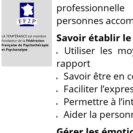
professionnel
personnes acco
Savoir établir l
LA TEMPÉRANCE est membre
fondateur de la
Fédération
Française de Psychothérapie
Utiliser les mo
et Psychanalyse
.
rapport
Savoir être en c
Faciliter l’expre
Permettre à l’in
Aider la personne
Gérer les émoti