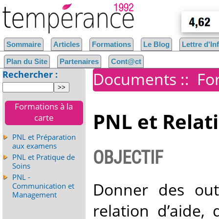
Sommaire
Articles
Formations
Le Blog
Lettre d'I
Plan du Site
Partenaires
Cont@ct
Rechercher :
Documents
::
For
Formations à la
PNL et Relati
carte
PNL et Préparation
aux examens
OBJECTIF
PNL et Pratique de
Soins
PNL -
Donner des outi
Communication et
Management
relation d’aide,