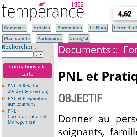
Sommaire
Articles
Formations
Le Blog
Lettre d'I
Plan du Site
Partenaires
Cont@ct
Rechercher :
Documents
::
For
Formations à la
PNL et Prati
carte
PNL et Relation
d’Aide (Réinsertion)
OBJECTIF
PNL et Préparation
aux examens
PNL -
Donner au perso
Communication et
Management
soignants, famil