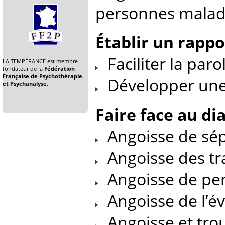
personnes malade
Établir un rappo
Faciliter la paro
LA TEMPÉRANCE est membre
fondateur de la
Fédération
Française de Psychothérapie
Développer une 
et Psychanalyse
.
Faire face au di
Angoisse de sép
Angoisse des tr
Angoisse de pert
Angoisse de l’év
Angoisse et tro