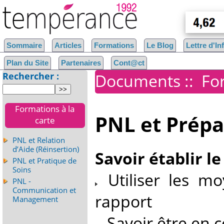
Sommaire
Articles
Formations
Le Blog
Lettre d'I
Plan du Site
Partenaires
Cont@ct
Rechercher :
Documents
::
For
Formations à la
PNL et Prép
carte
PNL et Relation
d’Aide (Réinsertion)
Savoir établir l
PNL et Pratique de
Soins
Utiliser les mo
PNL -
Communication et
rapport
Management
Savoir être en c