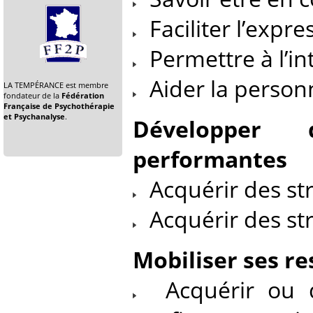
Faciliter l’expre
Permettre à l’in
Aider la personne
LA TEMPÉRANCE est membre
fondateur de la
Fédération
Française de Psychothérapie
et Psychanalyse
.
Développer d
performantes
Acquérir des st
Acquérir des st
Mobiliser ses r
Acquérir ou dé