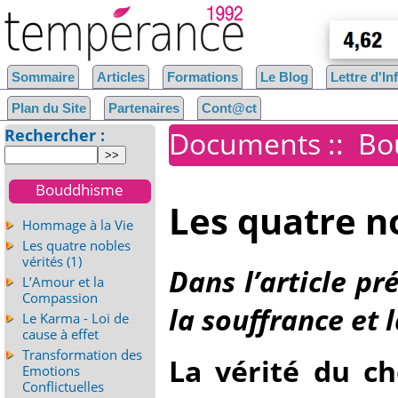
Sommaire
Articles
Formations
Le Blog
Lettre d'I
Plan du Site
Partenaires
Cont@ct
Rechercher :
Documents
::
Bo
Bouddhisme
Les quatre no
Hommage à la Vie
Les quatre nobles
vérités (1)
Dans l’article pr
L’Amour et la
Compassion
la souffrance et l
Le Karma - Loi de
cause à effet
Transformation des
La vérité du c
Emotions
Conflictuelles