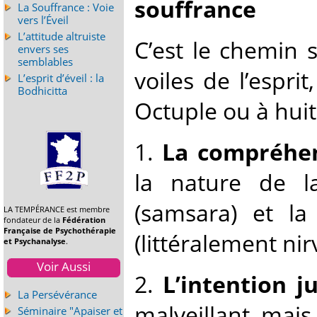
souffrance
La Souffrance : Voie
vers l’Éveil
L’attitude altruiste
C’est le chemin s
envers ses
semblables
voiles de l’espr
L’esprit d’éveil : la
Bodhicitta
Octuple ou à hui
1.
La compréhen
la nature de la
(samsara) et la
LA TEMPÉRANCE est membre
fondateur de la
Fédération
Française de Psychothérapie
(littéralement nir
et Psychanalyse
.
Voir Aussi
2.
L’intention ju
La Persévérance
malveillant, mais 
Séminaire "Apaiser et