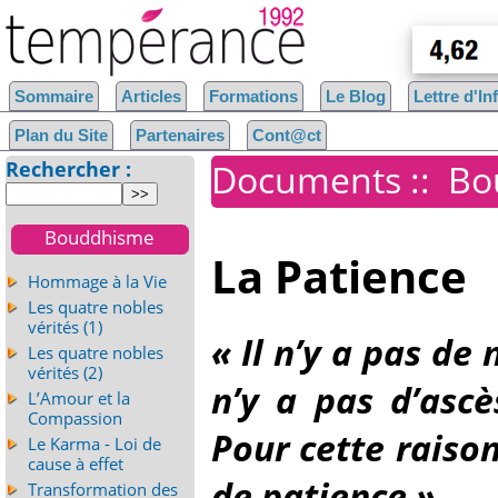
Sommaire
Articles
Formations
Le Blog
Lettre d'I
Plan du Site
Partenaires
Cont@ct
Rechercher :
Documents
::
Bo
Bouddhisme
La Patience
Hommage à la Vie
Les quatre nobles
vérités (1)
«
Il n’y a pas de 
Les quatre nobles
vérités (2)
n’y a pas d’ascè
L’Amour et la
Compassion
Pour cette raison
Le Karma - Loi de
cause à effet
de patience
»
Transformation des