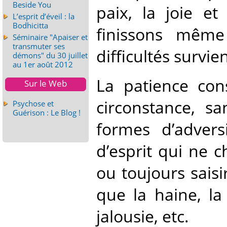
Beside You
paix, la joie et
L’esprit d’éveil : la
Bodhicitta
finissons mêm
Séminaire "Apaiser et
transmuter ses
difficultés survie
démons" du 30 juillet
au 1er août 2012
La patience con
Sur le Web
circonstance, sa
Psychose et
Guérison : Le Blog !
formes d’advers
d’esprit qui ne c
ou toujours saisi
que la haine, la
jalousie, etc.