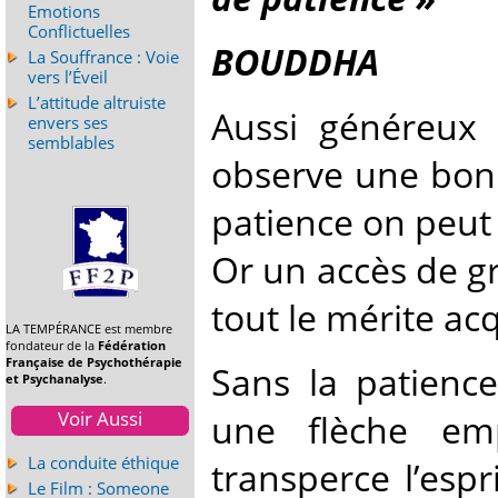
Emotions
Conflictuelles
BOUDDHA
La Souffrance : Voie
vers l’Éveil
L’attitude altruiste
Aussi généreux 
envers ses
semblables
observe une bonn
patience on peut 
Or un accès de g
tout le mérite ac
LA TEMPÉRANCE est membre
fondateur de la
Fédération
Française de Psychothérapie
Sans la patienc
et Psychanalyse
.
une flèche em
Voir Aussi
La conduite éthique
transperce l’esp
Le Film : Someone