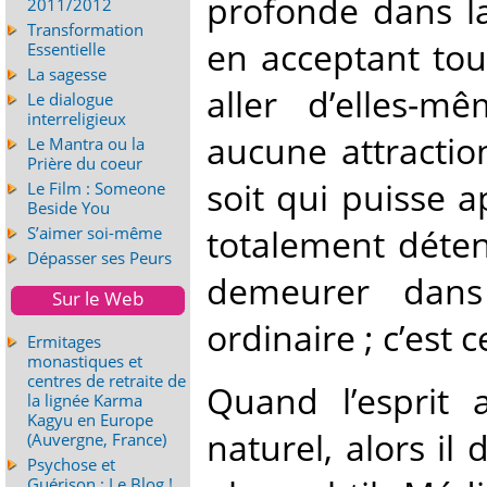
profonde dans l
2011/2012
Transformation
en acceptant tout
Essentielle
La sagesse
aller d’elles-m
Le dialogue
interreligieux
aucune attractio
Le Mantra ou la
Prière du coeur
soit qui puisse ap
Le Film : Someone
Beside You
totalement déten
S’aimer soi-même
Dépasser ses Peurs
demeurer dans
Sur le Web
ordinaire ; c’est
Ermitages
monastiques et
centres de retraite de
Quand l’esprit a
la lignée Karma
Kagyu en Europe
naturel, alors il
(Auvergne, France)
Psychose et
Guérison : Le Blog !