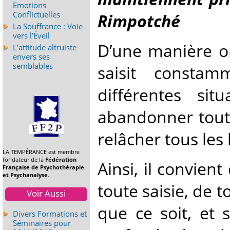
Emotions
Conflictuelles
Rimpotché
La Souffrance : Voie
vers l’Éveil
D’une manière or
L’attitude altruiste
envers ses
semblables
saisit constam
différentes sit
abandonner toute
relâcher tous les 
LA TEMPÉRANCE est membre
fondateur de la
Fédération
Ainsi, il convient 
Française de Psychothérapie
et Psychanalyse
.
toute saisie, de 
Voir Aussi
que ce soit, et 
Divers Formations et
Séminaires pour