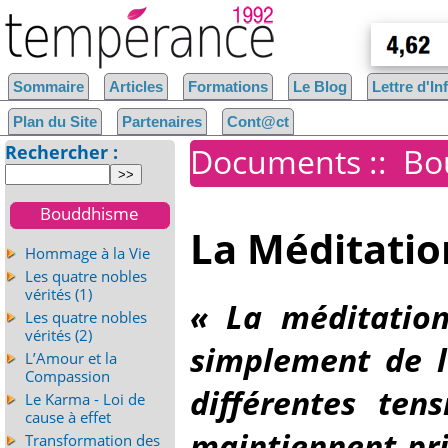
Sommaire
Articles
Formations
Le Blog
Lettre d'I
Plan du Site
Partenaires
Cont@ct
Rechercher :
Documents
::
Bo
Bouddhisme
La Méditatio
Hommage à la Vie
Les quatre nobles
vérités (1)
« La méditation 
Les quatre nobles
vérités (2)
simplement de la
L’Amour et la
Compassion
différentes ten
Le Karma - Loi de
cause à effet
maintiennent pr
Transformation des