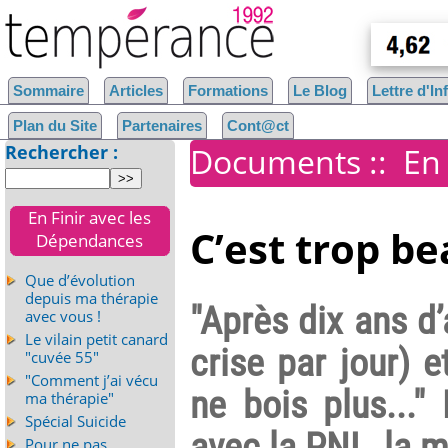
Sommaire
Articles
Formations
Le Blog
Lettre d'I
Plan du Site
Partenaires
Cont@ct
Rechercher :
Documents
::
En
En Finir avec les
C’est trop be
Dépendances
Que d’évolution
depuis ma thérapie
"Après dix ans d
avec vous !
Le vilain petit canard
crise par jour) 
"cuvée 55"
"Comment j’ai vécu
ne bois plus..."
ma thérapie"
Spécial Suicide
avec la PNL, la 
Pour ne pas