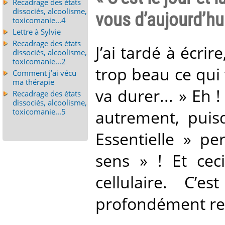
Recadrage des états
dissociés, alcoolisme,
vous d’aujourd’hui
toxicomanie...4
Lettre à Sylvie
Recadrage des états
J’ai tardé à écrire
dissociés, alcoolisme,
toxicomanie...2
trop beau ce qui 
Comment j’ai vécu
ma thérapie
va durer... » Eh !
Recadrage des états
dissociés, alcoolisme,
toxicomanie...5
autrement, puis
Essentielle » pe
sens » ! Et ceci
cellulaire. C’
profondément re