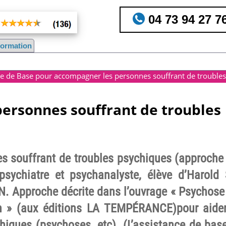
04 73 94 27 7
nformation
ce de Base pour accompagner les personnes souffrant de trouble
ersonnes souffrant de troubles
 souffrant de troubles psychiques (approche
sychiatre et psychanalyste, élève d’Harold
pproche décrite dans l’ouvrage « Psychose e
 » (aux éditions LA TEMPÉRANCE)pour aider
chiques (psychoses, etc). (L’assistance de bas