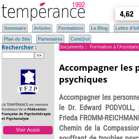
Sommaire
Articles
Formations
Le Blog
Lettre d'I
Plan du Site
Partenaires
Cont@ct
Rechercher :
Documents
::
Formation à l’Assistan
Accompagner les p
psychiques
Accompagner les personnes
LA TEMPÉRANCE est membre
le Dr. Edward PODVOLL, p
fondateur de la
Fédération
Française de Psychothérapie
Frieda FROMM-REICHMANN. A
et Psychanalyse
.
Chemin de la Compassion
Voir Aussi
souffrant de troubles psy