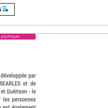
6
s psychiques
 développée par
 SEARLES et de
t Guérison - le
 les personnes
e est également