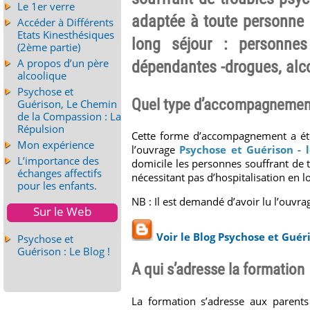
Le 1er verre
adaptée à toute personne 
Accéder à Différents
Etats Kinesthésiques
long séjour : personnes
(2ème partie)
A propos d’un père
dépendantes -drogues, alco
alcoolique
Psychose et
Quel type d’accompagnemen
Guérison, Le Chemin
de la Compassion : La
Répulsion
Cette forme d’accompagnement a été
Mon expérience
l’ouvrage
Psychose et Guérison -
L’importance des
domicile les personnes souffrant de t
échanges affectifs
nécessitant pas d’hospitalisation en l
pour les enfants.
NB : Il est demandé d’avoir lu l’ouvr
Sur le Web
Voir le Blog Psychose et Guér
Psychose et
Guérison : Le Blog !
A qui s’adresse la formation
La formation s’adresse aux parent