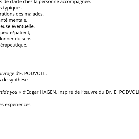
ôts de clarté chez la personne accompagnée.
s typiques.
irations des malades.
anté mentale.
euse éventuelle.
apeute/patient,
 donner du sens.
hérapeutique.
ouvrage d’E. PODVOLL.
 de synthèse.
side you
» d’Edgar HAGEN, inspiré de l’œuvre du Dr. E. PODVOL
es expériences.