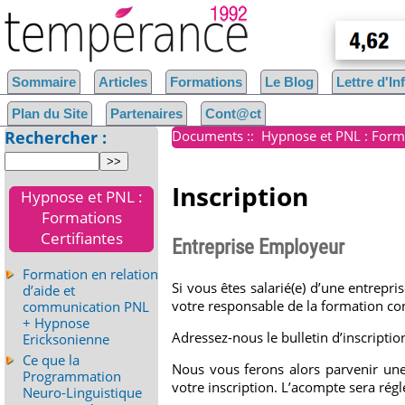
Sommaire
Articles
Formations
Le Blog
Lettre d'I
Plan du Site
Partenaires
Cont@ct
Rechercher :
Documents
::
Hypnose et PNL : Forma
Inscription
Hypnose et PNL :
Formations
Certifiantes
Entreprise Employeur
Formation en relation
Si vous êtes salarié(e) d’une entrepri
d’aide et
votre responsable de la formation con
communication PNL
+ Hypnose
Adressez-nous le bulletin d’inscript
Ericksonienne
Ce que la
Nous vous ferons alors parvenir un
Programmation
votre inscription. L’acompte sera réglé
Neuro-Linguistique