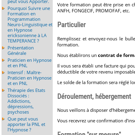
peut vous Apporter.
Votre formation peut être prise en 
Pourquoi Suivre une
ANFH, FONGECIF, PROMOFAF, etc.
Formation en
Programmation
Particulier
Neuro-Linguistique et
en Hypnose
ericksonienne à LA
Remplissez et envoyez-nous le bulle
TEMPERANCE ?
formation.
Présentation
Générale
Nous établirons un
contrat de form
Praticien en Hypnose
et en PNL
Il vous sera établi une facture qui po
déductible de votre revenu imposable 
Intensif : Maître-
Praticien en Hypnose
Le solde de la formation sera réglé l
et en PNL
Thérapie des Etats
Déroulement, hébergement
Dissociés :
Addictions,
dépressions,
Nous veillons à disposer d’hébergemen
psychoses
Que peut vous
Vous recevrez une confirmation d’insc
apporter la PNL et
l’Hypnose ?
Formation "sur mesure"