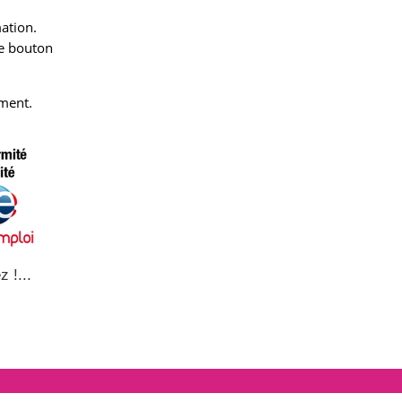
ation.
le bouton
ment.
z !...