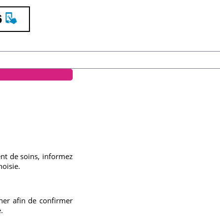
6
ment de soins, informez
oisie.
ner afin de confirmer
.