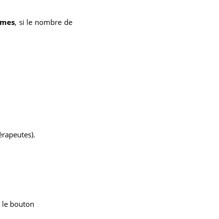
smes
, si le nombre de
érapeutes).
 le bouton